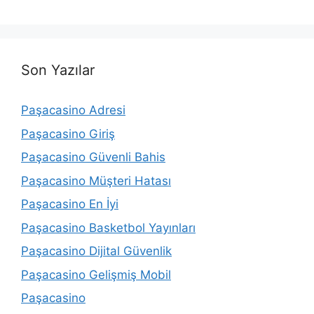
Son Yazılar
Paşacasino Adresi
Paşacasino Giriş
Paşacasino Güvenli Bahis
Paşacasino Müşteri Hatası
Paşacasino En İyi
Paşacasino Basketbol Yayınları
Paşacasino Dijital Güvenlik
Paşacasino Gelişmiş Mobil
Paşacasino