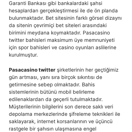
Garanti Bankası gibi bankalardaki şahsi
hesaplardan gerçekleştirmesi ile de ön planda
bulunmaktadır. Bet sitesinin farklı görsel dizaynı
da sitenin çevrimiçi bet siteleri arasındaki
birimini meydana koymaktadır. Pasacasino
twitter bahisleri maksimum üye memnuniyeti
için spor bahisleri ve casino oyunları aslilerine
kurulmuştur.
Pasacasino twitter
şirketlerinin her geçtiğimiz
gün artması, yanı sıra birçok sıkıntısı de
getirmesine sebep olmaktadır. Bahis
sistemlerinin bütünü mobil belirleme
edilenaklardan da geçerli tutulmaktadır.
Müşterilerinin bilgilerini son derece saklı veri
depolama merkezlerinde şifreleme teknikleri ile
saklayarak, internet korsanlarının ve üçüncü
rastgele bir şahısın ulaşmasına engel