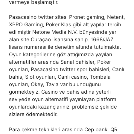
vermeye başlamıştır.
Pasacasino twitter sitesi Pronet gaming, Netent,
XPRO Gaming, Poker Klas gibi alt yapılar tercih
edilmiştir Netone Media N.V. bünyesinde yer
alan site Curaçao lisansına sahip. 1668/JAZ
lisans numarası ile denetim altında tutulmakta.
Oyun kategorilerine göz attığımızda yayılan
alternatifler arasında Sanal bahisler, Poker
oyunları, Pasacasino twitter spor bahisleri, Canlı
bahis, Slot oyunları, Canlı casino, Tombala
oyunları, Okey, Tavla var bulunduğunu
görmekteyiz. Casino ve bahis adına yeterli
seviyede oyun alternatifi yayınlayan platform
oyunlardaki kazançlarınızı problemsiz şekilde
sizlere ödemektedir.
Para çekme teknikleri arasında Cep bank, QR