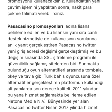
promosyonu kullanacaksınız. Kullandıktan yani
çevrim işlemini yaptıktan sonra, nakit para
çekme talimatı verebilirsiniz.
Pasacasino promosyonları
adına lisansı
belirleme edilen ve bu lisansın yanı sıra canlı
destek hizmetiyle de kullanıcısının sorularına
anlık yanıt gerçekleştiren Pasacasino twitter
yeni giriş adresi değişimi gerçekleştirmiş ve bu
değişim sırasında SSL şifreleme programı ile
güvenilirlik sağlamış sitelerden biri. Sunmakta
bulunduğu oyun alternatifleri arasında tombala,
okey ve tavla gibi Türk bahis oyuncusuna özel
alternatifler gerçekleştiren platformun kullandığı
alt yapılarda son derece kaliteli. 2011 yılından
bu yana hizmet sağlamakta belirleme edilen
Netone Media N.V. Bünyesinde yer alan
Pasacasino twitter Nisan 2017 yılında hizmet