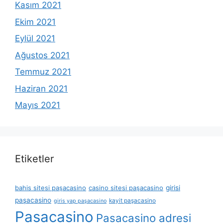
Kasım 2021
Ekim 2021
Eylül 2021
Ağustos 2021
Temmuz 2021
Haziran 2021
Mayıs 2021
Etiketler
bahis sitesi paşacasino
casino sitesi paşacasino
girisi
paşacasino
kayit paşacasino
giris yap paşacasino
Pasacasino
Pasacasino adresi