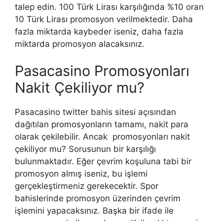
talep edin. 100 Türk Lirası karşılığında %10 oran
10 Türk Lirası promosyon verilmektedir. Daha
fazla miktarda kaybeder iseniz, daha fazla
miktarda promosyon alacaksınız.
Pasacasino Promosyonları
Nakit Çekiliyor mu?
Pasacasino twitter bahis sitesi açısından
dağıtılan promosyonların tamamı, nakit para
olarak çekilebilir. Ancak promosyonları nakit
çekiliyor mu? Sorusunun bir karşılığı
bulunmaktadır. Eğer çevrim koşuluna tabi bir
promosyon almış iseniz, bu işlemi
gerçekleştirmeniz gerekecektir. Spor
bahislerinde promosyon üzerinden çevrim
işlemini yapacaksınız. Başka bir ifade ile