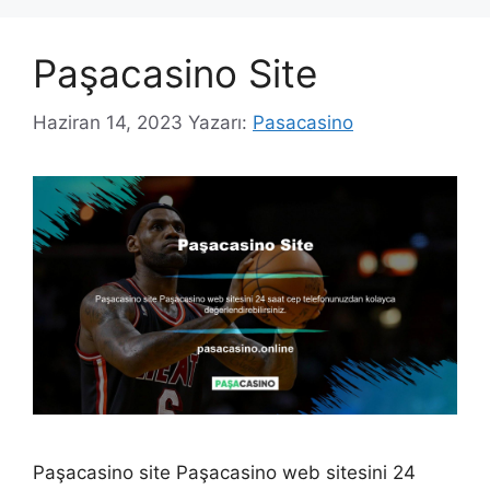
Paşacasino Site
Haziran 14, 2023
Yazarı:
Pasacasino
Paşacasino site Paşacasino web sitesini 24