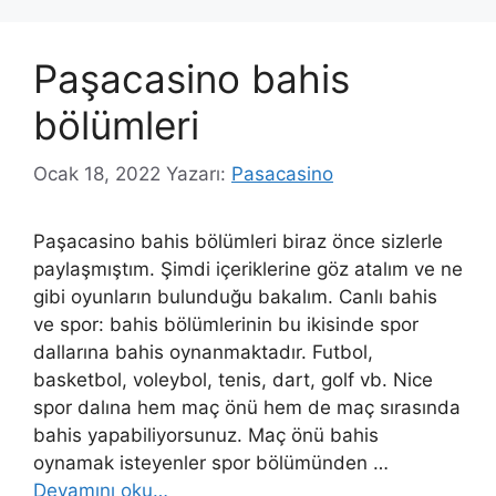
Paşacasino bahis
bölümleri
Ocak 18, 2022
Yazarı:
Pasacasino
Paşacasino bahis bölümleri biraz önce sizlerle
paylaşmıştım. Şimdi içeriklerine göz atalım ve ne
gibi oyunların bulunduğu bakalım. Canlı bahis
ve spor: bahis bölümlerinin bu ikisinde spor
dallarına bahis oynanmaktadır. Futbol,
basketbol, voleybol, tenis, dart, golf vb. Nice
spor dalına hem maç önü hem de maç sırasında
bahis yapabiliyorsunuz. Maç önü bahis
oynamak isteyenler spor bölümünden …
Devamını oku…