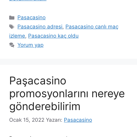
Kategoriler
Pasacasino
Etiketler
Pasacasino adresi
,
Pasacasino canlı maç
izleme
,
Pasacasino kaç oldu
Yorum yap
Paşacasino
promosyonlarını nereye
gönderebilirim
Ocak 15, 2022
Yazarı:
Pasacasino