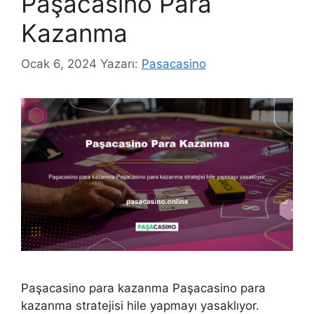
Paşacasino Para
Kazanma
Ocak 6, 2024
Yazarı:
Pasacasino
Paşacasino para kazanma Paşacasino para
kazanma stratejisi hile yapmayı yasaklıyor.