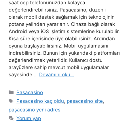
saat cep telefonunuzdan kolayca
değerlendirebilirsiniz. Paşacasino, düzenli
olarak mobil destek sağlamak için teknolojinin
potansiyelinden yararlanır. Cihaza bağlı olarak
Android veya iOS işletim sistemlerine kurulabilir.
Kısa süre içerisinde üye olabilirsiniz. Ardından
oyuna başlayabilirsiniz. Mobil uygulamasını
indirebilirsiniz. Bunun için yukarıdaki platformları
değerlendirmek yeterlidir. Kullanıcı dostu
arayüzlere sahip mevcut mobil uygulamalar
sayesinde …
Devamını oku…
Kategoriler
Pasacasino
Etiketler
Pasacasino kaç oldu
,
paşacasino site
,
paşacasino yeni adres
Yorum yap