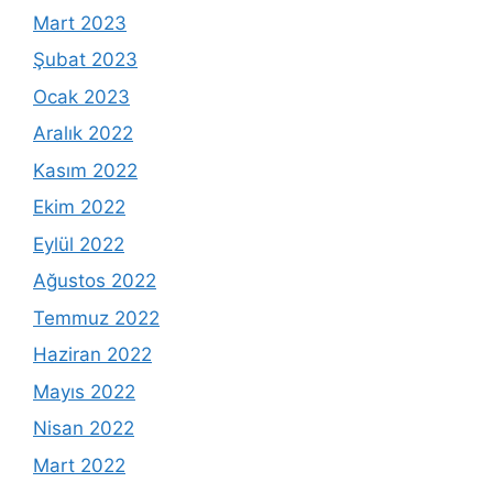
Mart 2023
Şubat 2023
Ocak 2023
Aralık 2022
Kasım 2022
Ekim 2022
Eylül 2022
Ağustos 2022
Temmuz 2022
Haziran 2022
Mayıs 2022
Nisan 2022
Mart 2022