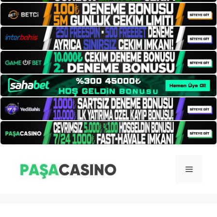
İçeriğe
atla
Menü