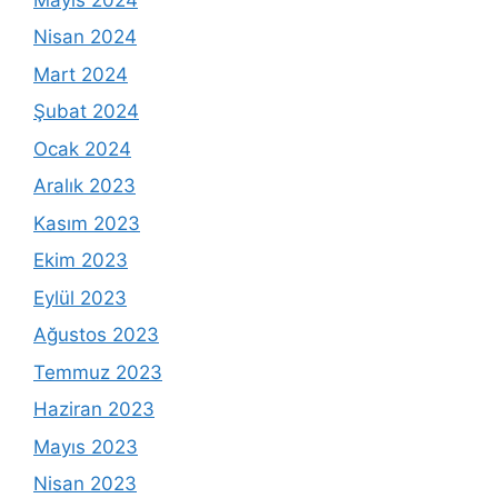
Nisan 2024
Mart 2024
Şubat 2024
Ocak 2024
Aralık 2023
Kasım 2023
Ekim 2023
Eylül 2023
Ağustos 2023
Temmuz 2023
Haziran 2023
Mayıs 2023
Nisan 2023