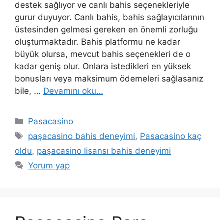
destek sağlıyor ve canlı bahis seçenekleriyle
gurur duyuyor. Canlı bahis, bahis sağlayıcılarının
üstesinden gelmesi gereken en önemli zorluğu
oluşturmaktadır. Bahis platformu ne kadar
büyük olursa, mevcut bahis seçenekleri de o
kadar geniş olur. Onlara istedikleri en yüksek
bonusları veya maksimum ödemeleri sağlasanız
bile, …
Devamını oku…
Kategoriler
Pasacasino
Etiketler
paşacasino bahis deneyimi
,
Pasacasino kaç
oldu
,
paşacasino lisansı bahis deneyimi
Yorum yap