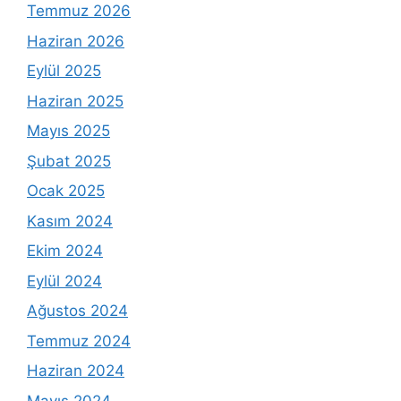
Temmuz 2026
Haziran 2026
Eylül 2025
Haziran 2025
Mayıs 2025
Şubat 2025
Ocak 2025
Kasım 2024
Ekim 2024
Eylül 2024
Ağustos 2024
Temmuz 2024
Haziran 2024
Mayıs 2024