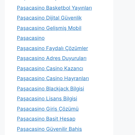
Paşacasino Basketbol Yayınları
Paşacasino Dijital Güvenlik
Paşacasino Gelişmiş Mobil
Paşacasino
Paşacasino Faydalı Çözümler
Paşacasino Adres Duyuruları
Paşacasino Casino Kazancı
Paşacasino Casino Hayranları
Paşacasino Blackjack Bilgisi
Paşacasino Lisans Bilgisi
Paşacasino Giriş Çözümü
Paşacasino Basit Hesap
Paşacasino Güvenilir Bahis