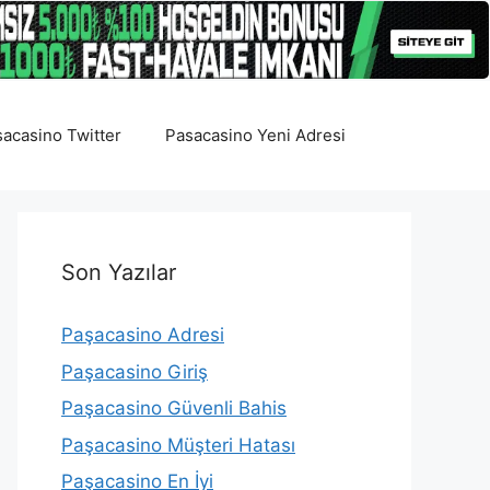
acasino Twitter
Pasacasino Yeni Adresi
Son Yazılar
Paşacasino Adresi
Paşacasino Giriş
Paşacasino Güvenli Bahis
Paşacasino Müşteri Hatası
Paşacasino En İyi