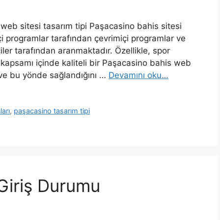
web sitesi tasarım tipi Paşacasino bahis sitesi
içi programlar tarafından çevrimiçi programlar ve
iler tarafından aranmaktadır. Özellikle, spor
n kapsamı içinde kaliteli bir Paşacasino bahis web
u ve bu yönde sağlandığını …
Devamını oku…
arı
,
paşacasino tasarım tipi
Giriş Durumu