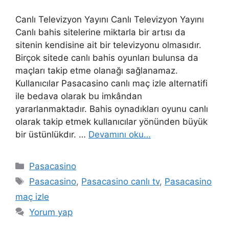
Canlı Televizyon Yayını Canlı Televizyon Yayını
Canlı bahis sitelerine miktarla bir artısı da
sitenin kendisine ait bir televizyonu olmasıdır.
Birçok sitede canlı bahis oyunları bulunsa da
maçları takip etme olanağı sağlanamaz.
Kullanıcılar Pasacasino canlı maç izle alternatifi
ile bedava olarak bu imkândan
yararlanmaktadır. Bahis oynadıkları oyunu canlı
olarak takip etmek kullanıcılar yönünden büyük
bir üstünlükdır. …
Devamını oku…
Kategoriler
Pasacasino
Etiketler
Pasacasino
,
Pasacasino canlı tv
,
Pasacasino
maç izle
Yorum yap