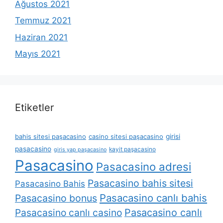
Ağustos 2021
Temmuz 2021
Haziran 2021
Mayıs 2021
Etiketler
bahis sitesi paşacasino
casino sitesi paşacasino
girisi
paşacasino
kayit paşacasino
giris yap paşacasino
Pasacasino
Pasacasino adresi
Pasacasino bahis sitesi
Pasacasino Bahis
Pasacasino canlı bahis
Pasacasino bonus
Pasacasino canlı casino
Pasacasino canlı