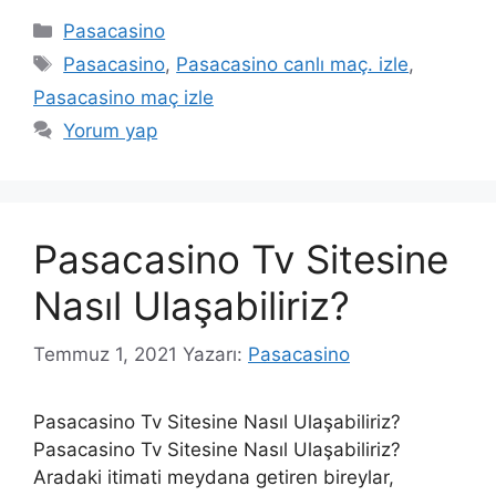
Kategoriler
Pasacasino
Etiketler
Pasacasino
,
Pasacasino canlı maç. izle
,
Pasacasino maç izle
Yorum yap
Pasacasino Tv Sitesine
Nasıl Ulaşabiliriz?
Temmuz 1, 2021
Yazarı:
Pasacasino
Pasacasino Tv Sitesine Nasıl Ulaşabiliriz?
Pasacasino Tv Sitesine Nasıl Ulaşabiliriz?
Aradaki itimati meydana getiren bireylar,