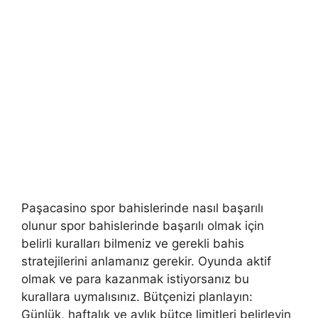
Paşacasino spor bahislerinde nasıl başarılı
olunur spor bahislerinde başarılı olmak için
belirli kuralları bilmeniz ve gerekli bahis
stratejilerini anlamanız gerekir. Oyunda aktif
olmak ve para kazanmak istiyorsanız bu
kurallara uymalısınız. Bütçenizi planlayın:
Günlük, haftalık ve aylık bütçe limitleri belirleyin