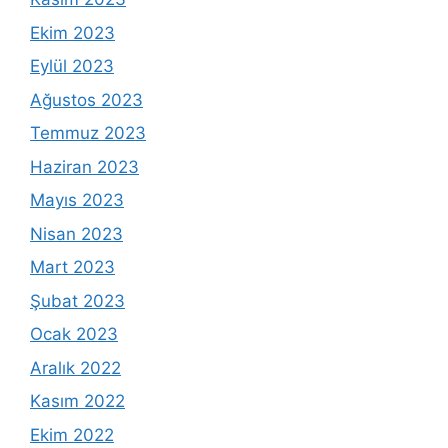
Ekim 2023
Eylül 2023
Ağustos 2023
Temmuz 2023
Haziran 2023
Mayıs 2023
Nisan 2023
Mart 2023
Şubat 2023
Ocak 2023
Aralık 2022
Kasım 2022
Ekim 2022