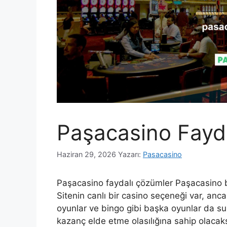
Paşacasino Fayd
Haziran 29, 2026
Yazarı:
Pasacasino
Paşacasino faydalı çözümler Paşacasino b
Sitenin canlı bir casino seçeneği var, anca
oyunlar ve bingo gibi başka oyunlar da su
kazanç elde etme olasılığına sahip olacaks