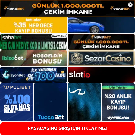
×
PASACASINO GİRİŞ İÇİN TIKLAYINIZ!