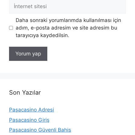
İnternet
sitesi
Daha sonraki yorumlarımda kullanılması için
adım, e-posta adresim ve site adresim bu
tarayıcıya kaydedilsin.
Son Yazılar
Paşacasino Adresi
Paşacasino Giriş
Paşacasino Güvenli Bahis