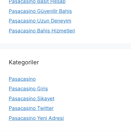
Paşacasino Basit Hesap
Paşacasino Güvenilir Bahis
Paşacasino Uzun Deneyim
Paşacasino Bahis Hizmetleri
Kategoriler
Pasacasino
Pasacasino Giriş
Pasacasino Şikayet
Pasacasino Twitter
Pasacasino Yeni Adresi