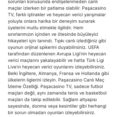
sorunları konusunda endişelenmeden canlı
maçlar izlerken bir patlama olabilir. Paşacasino
TV, farklı iştirakler ve heyecan verici yarışmalar
yoluyla onlara harika bir deneyim sunarak
üyelerini mutlu etmekle ilgilidir. Hem
sınırlarımızın içinden ve ötesinde büyüleyici
hikayeleri için tanındı. Tıpkı canlı izlediğiniz gibi
oyunun orijinal spikerini duyabilirsiniz. UEFA
tarafından düzenlenen Avrupa Ligi’nin heyecan
verici maçlarını yakalayabilir ve hatta Türk Ligi
Live’ın heyecan verici oyunlarını izleyebilirsiniz.
Belki İngiltere, Almanya, Fransa ve Hollanda gibi
ülkelerin liglerini izleyin. Paşacasino Canlı Maç
İzleme Özelliği. Paşacasino TV, sadece futbol
maçları değil, aynı zamanda tenis ve basketbol
maçları da takip edilebilir. Sağlam altyapısı
sayesinde, donma veya kesintiler gibi herhangi
bir sorun olmadan oyunları izleyebilirsiniz.