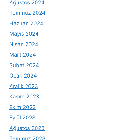
Ağustos 2024
Temmuz 2024
Haziran 2024
Mayıs 2024
Nisan 2024
Mart 2024
Şubat 2024
Ocak 2024
Aralık 2023
Kasım 2023
Ekim 2023
Eylül 2023
Ağustos 2023
Temmuz 2023