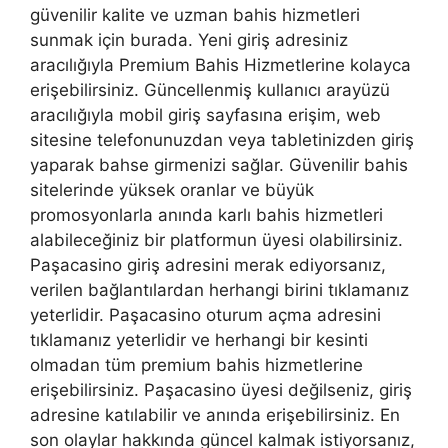
güvenilir kalite ve uzman bahis hizmetleri
sunmak için burada. Yeni giriş adresiniz
aracılığıyla Premium Bahis Hizmetlerine kolayca
erişebilirsiniz. Güncellenmiş kullanıcı arayüzü
aracılığıyla mobil giriş sayfasına erişim, web
sitesine telefonunuzdan veya tabletinizden giriş
yaparak bahse girmenizi sağlar. Güvenilir bahis
sitelerinde yüksek oranlar ve büyük
promosyonlarla anında karlı bahis hizmetleri
alabileceğiniz bir platformun üyesi olabilirsiniz.
Paşacasino giriş adresini merak ediyorsanız,
verilen bağlantılardan herhangi birini tıklamanız
yeterlidir. Paşacasino oturum açma adresini
tıklamanız yeterlidir ve herhangi bir kesinti
olmadan tüm premium bahis hizmetlerine
erişebilirsiniz. Paşacasino üyesi değilseniz, giriş
adresine katılabilir ve anında erişebilirsiniz. En
son olaylar hakkında güncel kalmak istiyorsanız,