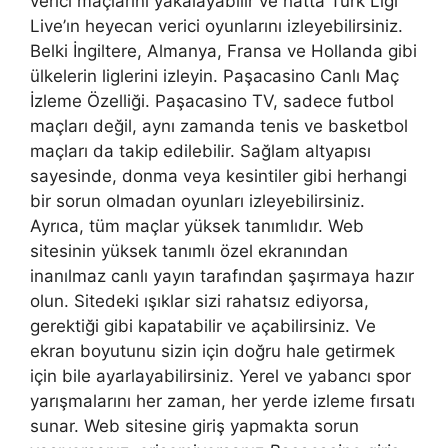
verici maçlarını yakalayabilir ve hatta Türk Ligi
Live’ın heyecan verici oyunlarını izleyebilirsiniz.
Belki İngiltere, Almanya, Fransa ve Hollanda gibi
ülkelerin liglerini izleyin. Paşacasino Canlı Maç
İzleme Özelliği. Paşacasino TV, sadece futbol
maçları değil, aynı zamanda tenis ve basketbol
maçları da takip edilebilir. Sağlam altyapısı
sayesinde, donma veya kesintiler gibi herhangi
bir sorun olmadan oyunları izleyebilirsiniz.
Ayrıca, tüm maçlar yüksek tanımlıdır. Web
sitesinin yüksek tanımlı özel ekranından
inanılmaz canlı yayın tarafından şaşırmaya hazır
olun. Sitedeki ışıklar sizi rahatsız ediyorsa,
gerektiği gibi kapatabilir ve açabilirsiniz. Ve
ekran boyutunu sizin için doğru hale getirmek
için bile ayarlayabilirsiniz. Yerel ve yabancı spor
yarışmalarını her zaman, her yerde izleme fırsatı
sunar. Web sitesine giriş yapmakta sorun