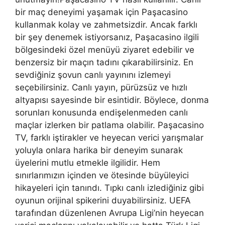
bir maç deneyimi yaşamak için Paşacasino
kullanmak kolay ve zahmetsizdir. Ancak farklı
bir şey denemek istiyorsanız, Paşacasino ilgili
bölgesindeki özel menüyü ziyaret edebilir ve
benzersiz bir maçın tadını çıkarabilirsiniz. En
sevdiğiniz şovun canlı yayınını izlemeyi
seçebilirsiniz. Canlı yayın, pürüzsüz ve hızlı
altyapısı sayesinde bir esintidir. Böylece, donma
sorunları konusunda endişelenmeden canlı
maçlar izlerken bir patlama olabilir. Paşacasino
TV, farklı iştirakler ve heyecan verici yarışmalar
yoluyla onlara harika bir deneyim sunarak
üyelerini mutlu etmekle ilgilidir. Hem
sınırlarımızın içinden ve ötesinde büyüleyici
hikayeleri için tanındı. Tıpkı canlı izlediğiniz gibi
oyunun orijinal spikerini duyabilirsiniz. UEFA
tarafından düzenlenen Avrupa Ligi’nin heyecan