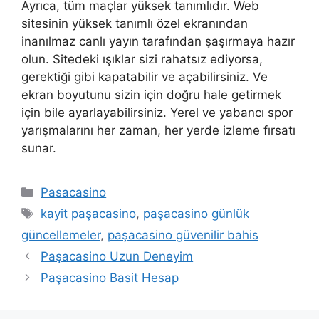
Ayrıca, tüm maçlar yüksek tanımlıdır. Web
sitesinin yüksek tanımlı özel ekranından
inanılmaz canlı yayın tarafından şaşırmaya hazır
olun. Sitedeki ışıklar sizi rahatsız ediyorsa,
gerektiği gibi kapatabilir ve açabilirsiniz. Ve
ekran boyutunu sizin için doğru hale getirmek
için bile ayarlayabilirsiniz. Yerel ve yabancı spor
yarışmalarını her zaman, her yerde izleme fırsatı
sunar.
Kategoriler
Pasacasino
Etiketler
kayit paşacasino
,
paşacasino günlük
güncellemeler
,
paşacasino güvenilir bahis
Paşacasino Uzun Deneyim
Paşacasino Basit Hesap