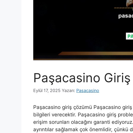
Paşacasino Giri
Eylül 17, 2025
Yazarı:
Pasacasino
Paşacasino giriş çözümü Paşacasino giriş
bilgileri verecektir. Paşacasino giriş probl
erişim sorunları olacağını garanti ediyoru
ayrıntılar sağlamak çok önemlidir, çünkü d