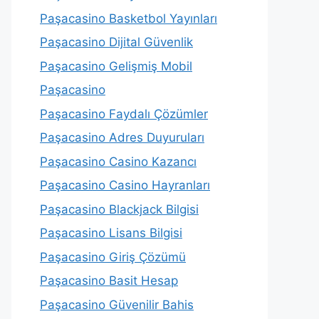
Paşacasino Basketbol Yayınları
Paşacasino Dijital Güvenlik
Paşacasino Gelişmiş Mobil
Paşacasino
Paşacasino Faydalı Çözümler
Paşacasino Adres Duyuruları
Paşacasino Casino Kazancı
Paşacasino Casino Hayranları
Paşacasino Blackjack Bilgisi
Paşacasino Lisans Bilgisi
Paşacasino Giriş Çözümü
Paşacasino Basit Hesap
Paşacasino Güvenilir Bahis