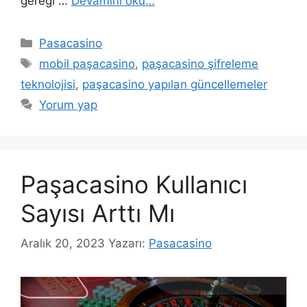
gereği …
Devamını oku…
Kategoriler
Pasacasino
Etiketler
mobil paşacasino
,
paşacasino şifreleme
teknolojisi
,
paşacasino yapılan güncellemeler
Yorum yap
Paşacasino Kullanıcı
Sayısı Arttı Mı
Aralık 20, 2023
Yazarı:
Pasacasino