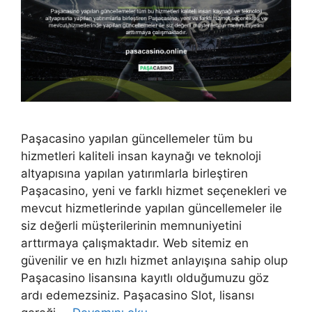
Paşacasino yapılan güncellemeler tüm bu
hizmetleri kaliteli insan kaynağı ve teknoloji
altyapısına yapılan yatırımlarla birleştiren
Paşacasino, yeni ve farklı hizmet seçenekleri ve
mevcut hizmetlerinde yapılan güncellemeler ile
siz değerli müşterilerinin memnuniyetini
arttırmaya çalışmaktadır. Web sitemiz en
güvenilir ve en hızlı hizmet anlayışına sahip olup
Paşacasino lisansına kayıtlı olduğumuzu göz
ardı edemezsiniz. Paşacasino Slot, lisansı