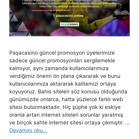
Paşacasino güncel promosyon üyelerimize
sadece güncel promosyonları sergilemekle
kalmıyor, aynı zamanda kullanıcılarımıza
verdiğimiz önemi ön plana çıkararak ve bunu
kullanıcılarımıza aktararak kalitemizi ortaya
koyuyoruz. Bahis siteleri söz konusu olduğunda
günümüzde onlarca, hatta yüzlerce farklı web
sitesi bulunmaktadır. Hiç şüphe yok ki eskiye
oranla artan internet siteleri sorunlar yaratmış
ve birçok sahte internet sitesi ortaya çıkmıştır. …
Devamını oku…