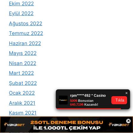
Ekim 2022
Eylül 2022
Ağustos 2022
Temmuz 2022
Haziran 2022
Mayıs 2022
Nisan 2022
Mart 2022
Şubat 2022
Ocak 2022
Aralık 2021
Kasım 2021
×
Ekim 2021
Eylül 2021