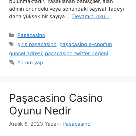
bulunmaktadır. Yasaklanan bahisçiler, alan
adının önündeki veya sonundaki sayısal ifadeyi
daha yüksek bir sayıya …
Devamını oku…
Kategoriler
Pasacasino
Etiketler
giris paşacasino
,
paşacasino e-spor'un
güncel adresi
,
paşacasino twitter beğeni
Yorum yap
Paşacasino Casino
Oyunu Nedir
Aralık 6, 2023
Yazarı:
Pasacasino