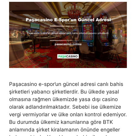
Paşacasino e-spor’un güncel adresi canlı bahis
şirketleri yabancı şirketlerdir. Bu ülkede yasal
olmasına rağmen ülkemizde yasa dışı casino
olarak adlandırılmaktadır. Sebebi ise ülkemize
vergi vermiyorlar ve ülke onları kontrol edemiyor.
Bu durumda ülkemiz kanunlarına göre BTK
anlamında şirket kiralamanın önünde engeller