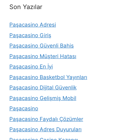
Son Yazılar
Paşacasino Adresi
Paşacasino Giriş
Paşacasino Güvenli Bahis
Paşacasino Müşteri Hatası
Paşacasino En İyi
Paşacasino Basketbol Yayınları
Paşacasino Dijital Güvenlik
Paşacasino Gelişmiş Mobil
Paşacasino
Paşacasino Faydalı Çözümler
Paşacasino Adres Duyuruları
Paşacasino Casino Kazancı