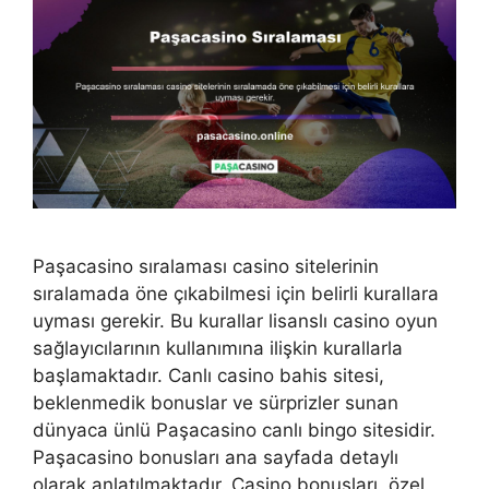
Paşacasino sıralaması casino sitelerinin
sıralamada öne çıkabilmesi için belirli kurallara
uyması gerekir. Bu kurallar lisanslı casino oyun
sağlayıcılarının kullanımına ilişkin kurallarla
başlamaktadır. Canlı casino bahis sitesi,
beklenmedik bonuslar ve sürprizler sunan
dünyaca ünlü Paşacasino canlı bingo sitesidir.
Paşacasino bonusları ana sayfada detaylı
olarak anlatılmaktadır. Casino bonusları, özel