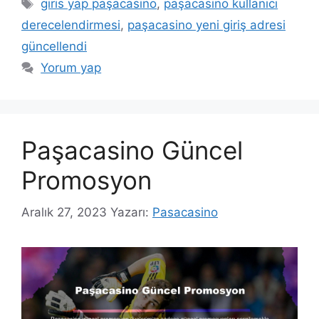
Etiketler
giris yap paşacasino
,
paşacasino kullanıcı
derecelendirmesi
,
paşacasino yeni giriş adresi
güncellendi
Yorum yap
Paşacasino Güncel
Promosyon
Aralık 27, 2023
Yazarı:
Pasacasino