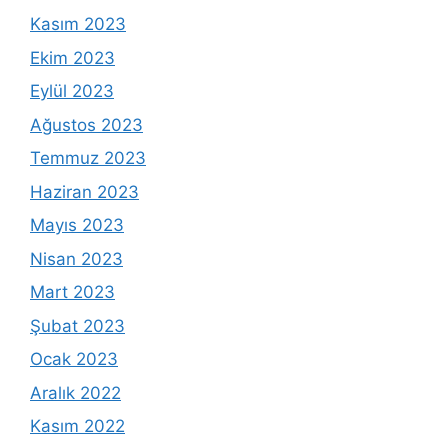
Kasım 2023
Ekim 2023
Eylül 2023
Ağustos 2023
Temmuz 2023
Haziran 2023
Mayıs 2023
Nisan 2023
Mart 2023
Şubat 2023
Ocak 2023
Aralık 2022
Kasım 2022