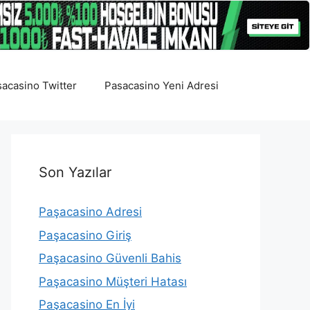
acasino Twitter
Pasacasino Yeni Adresi
Son Yazılar
Paşacasino Adresi
Paşacasino Giriş
Paşacasino Güvenli Bahis
Paşacasino Müşteri Hatası
Paşacasino En İyi