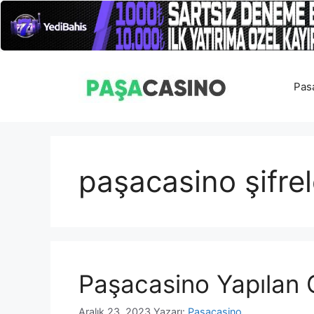
İçeriğe
atla
Pas
paşacasino şifrel
Paşacasino Yapılan 
Aralık 23, 2023
Yazarı:
Pasacasino