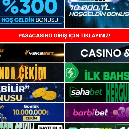
PASACASINO GİRİŞ İÇİN TIKLAYINIZ!