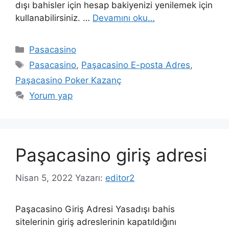
dışı bahisler için hesap bakiyenizi yenilemek için
kullanabilirsiniz. …
Devamını oku…
Kategoriler
Pasacasino
Etiketler
Pasacasino
,
Paşacasino E-posta Adres
,
Paşacasino Poker Kazanç
Yorum yap
Paşacasino giriş adresi
Nisan 5, 2022
Yazarı:
editor2
Paşacasino Giriş Adresi Yasadışı bahis
sitelerinin giriş adreslerinin kapatıldığını