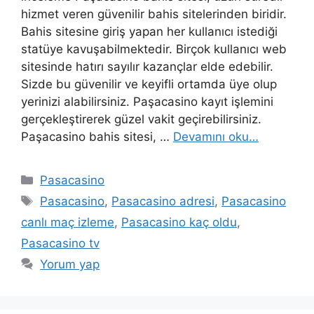
hizmet veren güvenilir bahis sitelerinden biridir.
Bahis sitesine giriş yapan her kullanıcı istediği
statüye kavuşabilmektedir. Birçok kullanıcı web
sitesinde hatırı sayılır kazançlar elde edebilir.
Sizde bu güvenilir ve keyifli ortamda üye olup
yerinizi alabilirsiniz. Paşacasino kayıt işlemini
gerçekleştirerek güzel vakit geçirebilirsiniz.
Paşacasino bahis sitesi, …
Devamını oku…
Kategoriler
Pasacasino
Etiketler
Pasacasino
,
Pasacasino adresi
,
Pasacasino
canlı maç izleme
,
Pasacasino kaç oldu
,
Pasacasino tv
Yorum yap