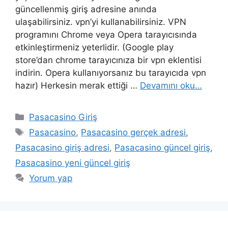
güncellenmiş giriş adresine anında
ulaşabilirsiniz. vpn’yi kullanabilirsiniz. VPN
programını Chrome veya Opera tarayıcısında
etkinleştirmeniz yeterlidir. (Google play
store’dan chrome tarayıcınıza bir vpn eklentisi
indirin. Opera kullanıyorsanız bu tarayıcıda vpn
hazır) Herkesin merak ettiği …
Devamını oku…
Kategoriler
Pasacasino Giriş
Etiketler
Pasacasino
,
Pasacasino gerçek adresi
,
Pasacasino giriş adresi
,
Pasacasino güncel giriş
,
Pasacasino yeni güncel giriş
Yorum yap