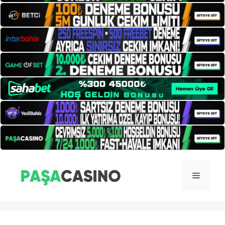
İçeriğe
atla
Menü