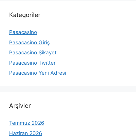
Kategoriler
Pasacasino
Pasacasino Giriş
Pasacasino Şikayet
Pasacasino Twitter
Pasacasino Yeni Adresi
Arşivler
Temmuz 2026
Haziran 2026