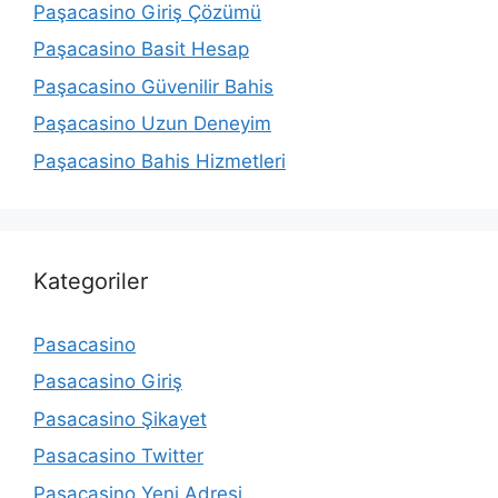
Paşacasino Giriş Çözümü
Paşacasino Basit Hesap
Paşacasino Güvenilir Bahis
Paşacasino Uzun Deneyim
Paşacasino Bahis Hizmetleri
Kategoriler
Pasacasino
Pasacasino Giriş
Pasacasino Şikayet
Pasacasino Twitter
Pasacasino Yeni Adresi