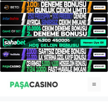
İçeriğe
atla
Menü