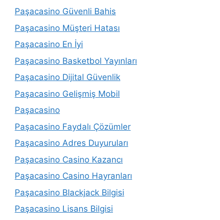
Paşacasino Güvenli Bahis
Paşacasino Müşteri Hatası
Paşacasino En İyi
Paşacasino Basketbol Yayınları
Paşacasino Dijital Güvenlik
Paşacasino Gelişmiş Mobil
Paşacasino
Paşacasino Faydalı Çözümler
Paşacasino Adres Duyuruları
Paşacasino Casino Kazancı
Paşacasino Casino Hayranları
Paşacasino Blackjack Bilgisi
Paşacasino Lisans Bilgisi