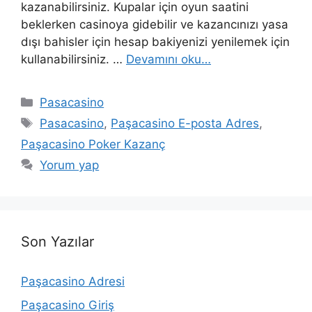
kazanabilirsiniz. Kupalar için oyun saatini
beklerken casinoya gidebilir ve kazancınızı yasa
dışı bahisler için hesap bakiyenizi yenilemek için
kullanabilirsiniz. …
Devamını oku…
Kategoriler
Pasacasino
Etiketler
Pasacasino
,
Paşacasino E-posta Adres
,
Paşacasino Poker Kazanç
Yorum yap
Son Yazılar
Paşacasino Adresi
Paşacasino Giriş