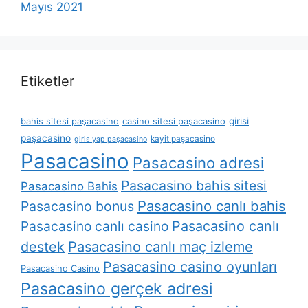
Mayıs 2021
Etiketler
bahis sitesi paşacasino
casino sitesi paşacasino
girisi
paşacasino
kayit paşacasino
giris yap paşacasino
Pasacasino
Pasacasino adresi
Pasacasino bahis sitesi
Pasacasino Bahis
Pasacasino canlı bahis
Pasacasino bonus
Pasacasino canlı casino
Pasacasino canlı
destek
Pasacasino canlı maç izleme
Pasacasino casino oyunları
Pasacasino Casino
Pasacasino gerçek adresi