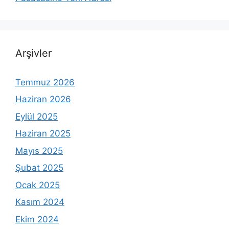
Arşivler
Temmuz 2026
Haziran 2026
Eylül 2025
Haziran 2025
Mayıs 2025
Şubat 2025
Ocak 2025
Kasım 2024
Ekim 2024