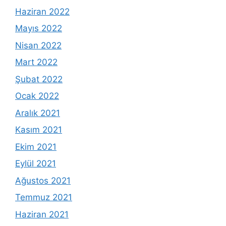
Haziran 2022
Mayıs 2022
Nisan 2022
Mart 2022
Şubat 2022
Ocak 2022
Aralık 2021
Kasım 2021
Ekim 2021
Eylül 2021
Ağustos 2021
Temmuz 2021
Haziran 2021