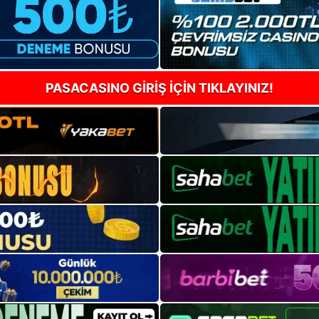
PASACASINO GİRİŞ İÇİN TIKLAYINIZ!