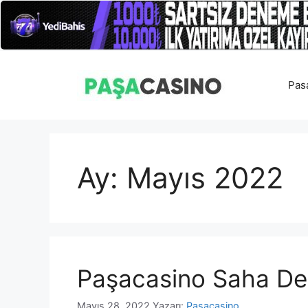
İçeriğe
atla
Pas
Ay:
Mayıs 2022
Paşacasino Saha De
Mayıs 28, 2022
Yazarı:
Pasacasino