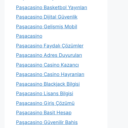
Paşacasino Basketbol Yayınları
Paşacasino Dijital Güvenlik
Paşacasino Gelişmiş Mobil
Paşacasino
Paşacasino Faydalı Çözümler
Paşacasino Adres Duyuruları
Paşacasino Casino Kazancı
Paşacasino Casino Hayranları
Paşacasino Blackjack Bilgisi
Paşacasino Lisans Bilgisi
Paşacasino Giriş Çözümü
Paşacasino Basit Hesap
Paşacasino Güvenilir Bahis