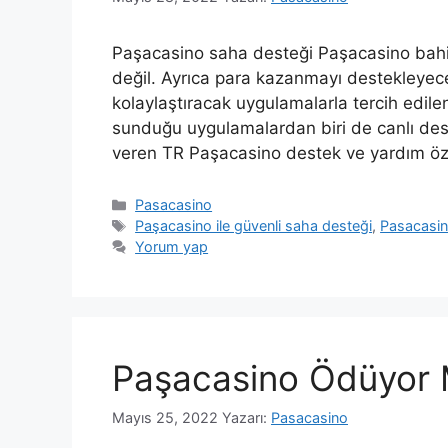
Paşacasino saha desteği Paşacasino bahis
değil. Ayrıca para kazanmayı destekleyecek
kolaylaştıracak uygulamalarla tercih edile
sunduğu uygulamalardan biri de canlı dest
veren TR Paşacasino destek ve yardım özel
Kategoriler
Pasacasino
Etiketler
Paşacasino ile güvenli saha desteği
,
Pasacasin
Yorum yap
Paşacasino Ödüyor
Mayıs 25, 2022
Yazarı:
Pasacasino