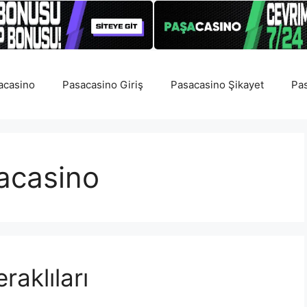
acasino
Pasacasino Giriş
Pasacasino Şikayet
Pas
şacasino
aklıları