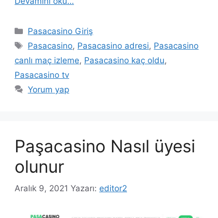
Devamını oku…
Kategoriler
Pasacasino Giriş
Etiketler
Pasacasino
,
Pasacasino adresi
,
Pasacasino
canlı maç izleme
,
Pasacasino kaç oldu
,
Pasacasino tv
Yorum yap
Paşacasino Nasıl üyesi
olunur
Aralık 9, 2021
Yazarı:
editor2