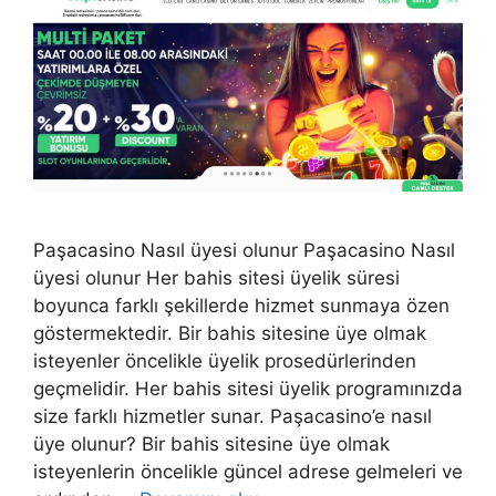
Paşacasino Nasıl üyesi olunur Paşacasino Nasıl
üyesi olunur Her bahis sitesi üyelik süresi
boyunca farklı şekillerde hizmet sunmaya özen
göstermektedir. Bir bahis sitesine üye olmak
isteyenler öncelikle üyelik prosedürlerinden
geçmelidir. Her bahis sitesi üyelik programınızda
size farklı hizmetler sunar. Paşacasino’e nasıl
üye olunur? Bir bahis sitesine üye olmak
isteyenlerin öncelikle güncel adrese gelmeleri ve