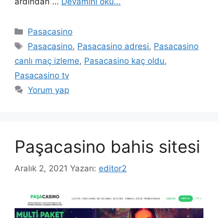
ardından …
Devamını oku…
Kategoriler
Pasacasino
Etiketler
Pasacasino
,
Pasacasino adresi
,
Pasacasino
canlı maç izleme
,
Pasacasino kaç oldu
,
Pasacasino tv
Yorum yap
Paşacasino bahis sitesi
Aralık 2, 2021
Yazarı:
editor2