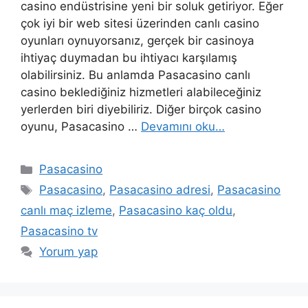
casino endüstrisine yeni bir soluk getiriyor. Eğer
çok iyi bir web sitesi üzerinden canlı casino
oyunları oynuyorsanız, gerçek bir casinoya
ihtiyaç duymadan bu ihtiyacı karşılamış
olabilirsiniz. Bu anlamda Pasacasino canlı
casino beklediğiniz hizmetleri alabileceğiniz
yerlerden biri diyebiliriz. Diğer birçok casino
oyunu, Pasacasino …
Devamını oku…
Kategoriler
Pasacasino
Etiketler
Pasacasino
,
Pasacasino adresi
,
Pasacasino
canlı maç izleme
,
Pasacasino kaç oldu
,
Pasacasino tv
Yorum yap