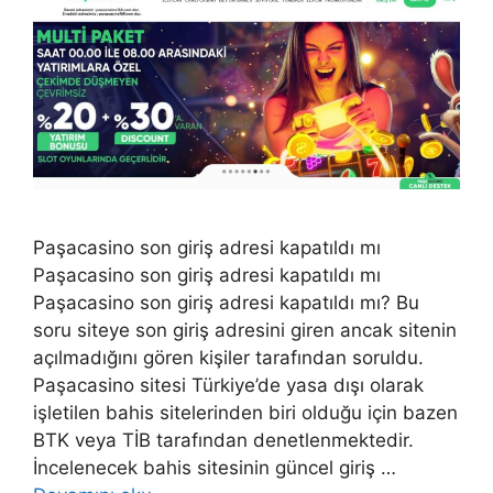
Paşacasino son giriş adresi kapatıldı mı
Paşacasino son giriş adresi kapatıldı mı
Paşacasino son giriş adresi kapatıldı mı? Bu
soru siteye son giriş adresini giren ancak sitenin
açılmadığını gören kişiler tarafından soruldu.
Paşacasino sitesi Türkiye’de yasa dışı olarak
işletilen bahis sitelerinden biri olduğu için bazen
BTK veya TİB tarafından denetlenmektedir.
İncelenecek bahis sitesinin güncel giriş …