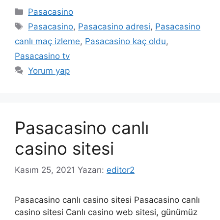
Kategoriler
Pasacasino
Etiketler
Pasacasino
,
Pasacasino adresi
,
Pasacasino
canlı maç izleme
,
Pasacasino kaç oldu
,
Pasacasino tv
Yorum yap
Pasacasino canlı
casino sitesi
Kasım 25, 2021
Yazarı:
editor2
Pasacasino canlı casino sitesi Pasacasino canlı
casino sitesi Canlı casino web sitesi, günümüz