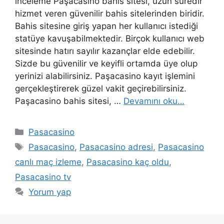
inceleme Paşacasino bahis sitesi, uzun süredir
hizmet veren güvenilir bahis sitelerinden biridir.
Bahis sitesine giriş yapan her kullanıcı istediği
statüye kavuşabilmektedir. Birçok kullanıcı web
sitesinde hatırı sayılır kazançlar elde edebilir.
Sizde bu güvenilir ve keyifli ortamda üye olup
yerinizi alabilirsiniz. Paşacasino kayıt işlemini
gerçekleştirerek güzel vakit geçirebilirsiniz.
Paşacasino bahis sitesi, …
Devamını oku…
Kategoriler
Pasacasino
Etiketler
Pasacasino
,
Pasacasino adresi
,
Pasacasino
canlı maç izleme
,
Pasacasino kaç oldu
,
Pasacasino tv
Yorum yap