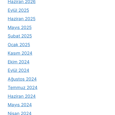
Haziran 2026
Eylül 2025
Haziran 2025
Mayıs 2025
Şubat 2025
Ocak 2025
Kasım 2024
Ekim 2024
Eylül 2024
Ağustos 2024
Temmuz 2024
Haziran 2024
Mayıs 2024
Nisan 2024