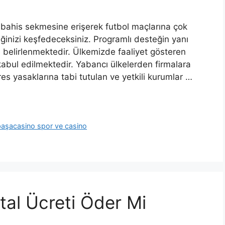
 bahis sekmesine erişerek futbol maçlarına çok
inizi keşfedeceksiniz. Programlı desteğin yanı
rle belirlenmektedir. Ülkemizde faaliyet gösteren
kabul edilmektedir. Yabancı ülkelerden firmalara
res yasaklarına tabi tutulan ve yetkili kurumlar …
paşacasino spor ve casino
tal Ücreti Öder Mi