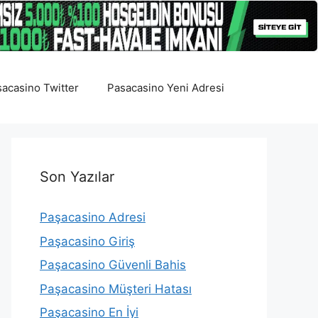
acasino Twitter
Pasacasino Yeni Adresi
Son Yazılar
Paşacasino Adresi
Paşacasino Giriş
Paşacasino Güvenli Bahis
Paşacasino Müşteri Hatası
Paşacasino En İyi