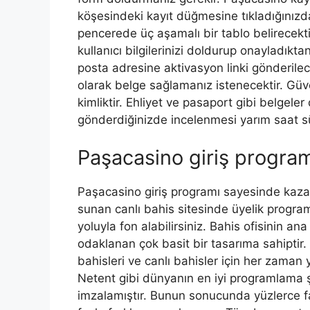
köşesindeki kayıt düğmesine tıkladığınızd
pencerede üç aşamalı bir tablo belirecektir. K
kullanıcı bilgilerinizi doldurup onayladıkta
posta adresine aktivasyon linki gönderilec
olarak belge sağlamanız istenecektir. Güve
kimliktir. Ehliyet ve pasaport gibi belgeler
gönderdiğinizde incelenmesi yarım saat sü
Paşacasino giriş program
Paşacasino giriş programı sayesinde kaz
sunan canlı bahis sitesinde üyelik programı
yoluyla fon alabilirsiniz. Bahis ofisinin ana
odaklanan çok basit bir tasarıma sahiptir.
bahisleri ve canlı bahisler için her zaman 
Netent gibi dünyanın en iyi programlama şi
imzalamıştır. Bunun sonucunda yüzlerce far