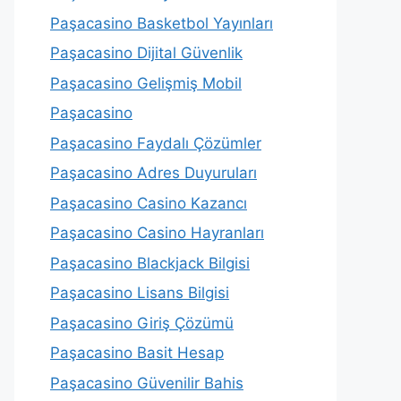
Paşacasino Basketbol Yayınları
Paşacasino Dijital Güvenlik
Paşacasino Gelişmiş Mobil
Paşacasino
Paşacasino Faydalı Çözümler
Paşacasino Adres Duyuruları
Paşacasino Casino Kazancı
Paşacasino Casino Hayranları
Paşacasino Blackjack Bilgisi
Paşacasino Lisans Bilgisi
Paşacasino Giriş Çözümü
Paşacasino Basit Hesap
Paşacasino Güvenilir Bahis