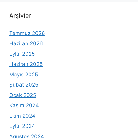
Arşivler
Temmuz 2026
Haziran 2026
Eylül 2025
Haziran 2025
Mayıs 2025
Şubat 2025
Ocak 2025
Kasım 2024
Ekim 2024
Eylül 2024
Ağustos 2024