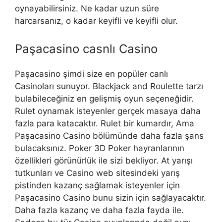
oynayabilirsiniz. Ne kadar uzun süre
harcarsanız, o kadar keyifli ve keyifli olur.
Paşacasino casnlı Casino
Paşacasino şimdi size en popüler canlı
Casinoları sunuyor. Blackjack and Roulette tarzı
bulabileceğiniz en gelişmiş oyun seçeneğidir.
Rulet oynamak isteyenler gerçek masaya daha
fazla para katacaktır. Rulet bir kumardır, Ama
Paşacasino Casino bölümünde daha fazla şans
bulacaksınız. Poker 3D Poker hayranlarının
özellikleri görünürlük ile sizi bekliyor. At yarışı
tutkunları ve Casino web sitesindeki yarış
pistinden kazanç sağlamak isteyenler için
Paşacasino Casino bunu sizin için sağlayacaktır.
Daha fazla kazanç ve daha fazla fayda ile.