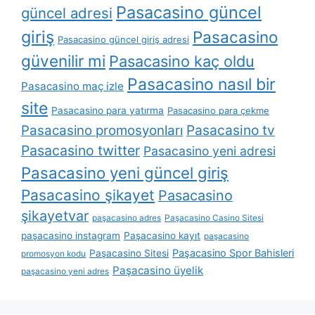
Pasacasino güncel
güncel adresi
giriş
Pasacasino
Pasacasino güncel giriş adresi
güvenilir mi
Pasacasino kaç oldu
Pasacasino nasıl bir
Pasacasino maç izle
site
Pasacasino para yatırma
Pasacasino para çekme
Pasacasino tv
Pasacasino promosyonları
Pasacasino twitter
Pasacasino yeni adresi
Pasacasino yeni güncel giriş
Pasacasino şikayet
Pasacasino
şikayetvar
paşacasino adres
Paşacasino Casino Sitesi
paşacasino instagram
Paşacasino kayıt
paşacasino
Paşacasino Spor Bahisleri
Paşacasino Sitesi
promosyon kodu
Paşacasino üyelik
paşacasino yeni adres