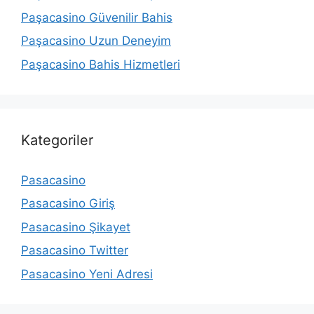
Paşacasino Güvenilir Bahis
Paşacasino Uzun Deneyim
Paşacasino Bahis Hizmetleri
Kategoriler
Pasacasino
Pasacasino Giriş
Pasacasino Şikayet
Pasacasino Twitter
Pasacasino Yeni Adresi