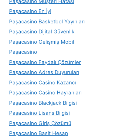
Paşacasino Müşteri Hatası
Paşacasino En İyi
Paşacasino Basketbol Yayınları
Paşacasino Dijital Güvenlik
Paşacasino Gelişmiş Mobil
Paşacasino
Paşacasino Faydalı Çözümler
Paşacasino Adres Duyuruları
Paşacasino Casino Kazancı
Paşacasino Casino Hayranları
Paşacasino Blackjack Bilgisi
Paşacasino Lisans Bilgisi
Paşacasino Giriş Çözümü
Paşacasino Basit Hesap