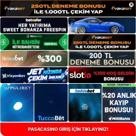
×
PASACASINO GİRİŞ İÇİN TIKLAYINIZ!