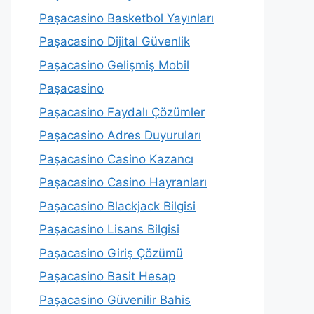
Paşacasino Basketbol Yayınları
Paşacasino Dijital Güvenlik
Paşacasino Gelişmiş Mobil
Paşacasino
Paşacasino Faydalı Çözümler
Paşacasino Adres Duyuruları
Paşacasino Casino Kazancı
Paşacasino Casino Hayranları
Paşacasino Blackjack Bilgisi
Paşacasino Lisans Bilgisi
Paşacasino Giriş Çözümü
Paşacasino Basit Hesap
Paşacasino Güvenilir Bahis