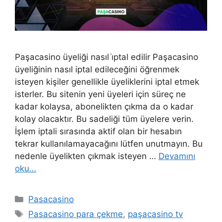
Paşacasino üyeliği nasıl i̇ptal edilir Paşacasino
üyeliğinin nasıl iptal edileceğini öğrenmek
isteyen kişiler genellikle üyeliklerini iptal etmek
isterler. Bu sitenin yeni üyeleri için süreç ne
kadar kolaysa, abonelikten çıkma da o kadar
kolay olacaktır. Bu sadeliği tüm üyelere verin.
İşlem iptali sırasında aktif olan bir hesabın
tekrar kullanılamayacağını lütfen unutmayın. Bu
nedenle üyelikten çıkmak isteyen …
Devamını
oku…
Kategoriler
Pasacasino
Etiketler
Pasacasino para çekme
,
paşacasino tv