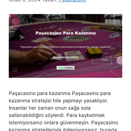
Paşacasino para kazanma Paşacasino para
kazanma stratejisi hile yapmayı yasaklıyor.
İnsanlar her zaman onun sağa sola
sallanabildiğini söylerdi. Para kaybetmek
istemiyorsanız onlara güvenmeyin. Paşacasino
kazanma stratejileriyle ilgileniyorsanız, burada