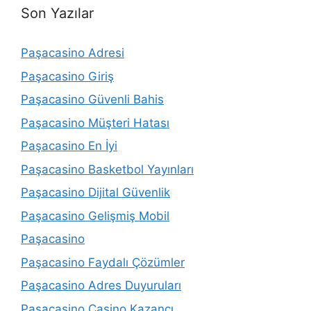
Son Yazılar
Paşacasino Adresi
Paşacasino Giriş
Paşacasino Güvenli Bahis
Paşacasino Müşteri Hatası
Paşacasino En İyi
Paşacasino Basketbol Yayınları
Paşacasino Dijital Güvenlik
Paşacasino Gelişmiş Mobil
Paşacasino
Paşacasino Faydalı Çözümler
Paşacasino Adres Duyuruları
Paşacasino Casino Kazancı