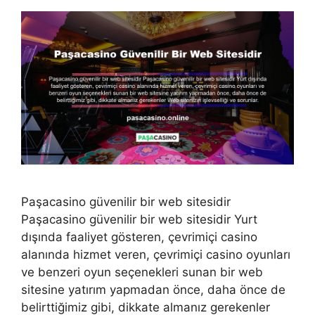
Paşacasino güvenilir bir web sitesidir
Paşacasino güvenilir bir web sitesidir Yurt
dışında faaliyet gösteren, çevrimiçi casino
alanında hizmet veren, çevrimiçi casino oyunları
ve benzeri oyun seçenekleri sunan bir web
sitesine yatırım yapmadan önce, daha önce de
belirttiğimiz gibi, dikkate almanız gerekenler