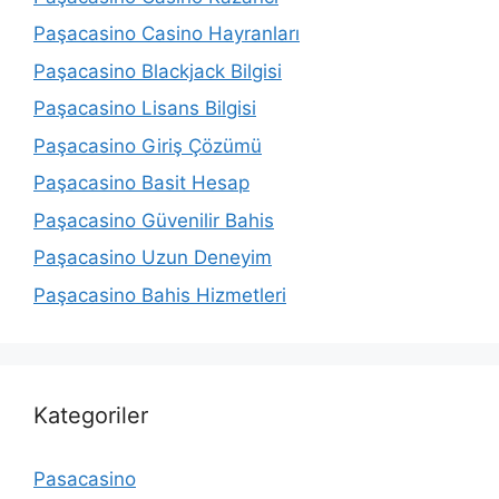
Paşacasino Casino Hayranları
Paşacasino Blackjack Bilgisi
Paşacasino Lisans Bilgisi
Paşacasino Giriş Çözümü
Paşacasino Basit Hesap
Paşacasino Güvenilir Bahis
Paşacasino Uzun Deneyim
Paşacasino Bahis Hizmetleri
Kategoriler
Pasacasino