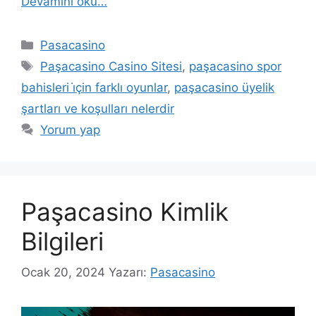
Devamını oku…
Kategoriler
Pasacasino
Etiketler
Paşacasino Casino Sitesi
,
paşacasino spor
bahisleri i̇çin farklı oyunlar
,
paşacasino üyelik
şartları ve koşulları nelerdir
Yorum yap
Paşacasino Kimlik
Bilgileri
Ocak 20, 2024
Yazarı:
Pasacasino