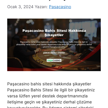
Ocak 3, 2024
Yazarı:
Pasacasino
Paşacasino bahis sitesi hakkında şikayetler
Paşacasino Bahis Sitesi ile ilgili bir şikayetiniz
varsa lütfen yerel destek departmanınızla
iletişime geçin ve şikayetiniz derhal çözüme