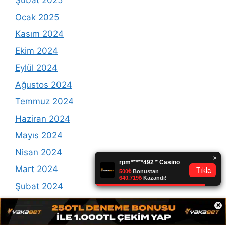
Şubat 2025
Ocak 2025
Kasım 2024
Ekim 2024
Eylül 2024
Ağustos 2024
Temmuz 2024
Haziran 2024
Mayıs 2024
Nisan 2024
Mart 2024
Şubat 2024
Ocak 2024
×
Aralık 2023