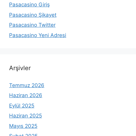
Pasacasino Giriş
Pasacasino Şikayet
Pasacasino Twitter
Pasacasino Yeni Adresi
Arşivler
Temmuz 2026
Haziran 2026
Eylül 2025
Haziran 2025
Mayıs 2025