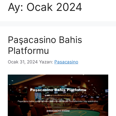
Ay:
Ocak 2024
Paşacasino Bahis
Platformu
Ocak 31, 2024
Yazarı:
Pasacasino