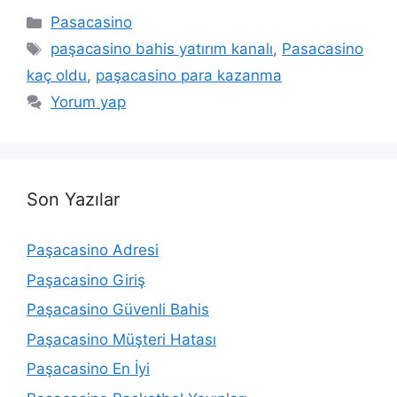
Kategoriler
Pasacasino
Etiketler
paşacasino bahis yatırım kanalı
,
Pasacasino
kaç oldu
,
paşacasino para kazanma
Yorum yap
Son Yazılar
Paşacasino Adresi
Paşacasino Giriş
Paşacasino Güvenli Bahis
Paşacasino Müşteri Hatası
Paşacasino En İyi