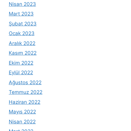
Nisan 2023
Mart 2023
Şubat 2023
Ocak 2023
Aralık 2022
Kasım 2022
Ekim 2022
Eylül 2022
Ağustos 2022
Temmuz 2022
Haziran 2022
Mayıs 2022
Nisan 2022