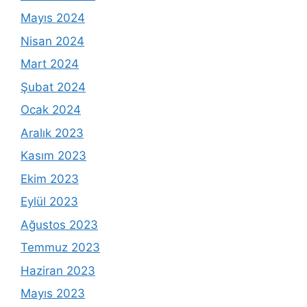
Mayıs 2024
Nisan 2024
Mart 2024
Şubat 2024
Ocak 2024
Aralık 2023
Kasım 2023
Ekim 2023
Eylül 2023
Ağustos 2023
Temmuz 2023
Haziran 2023
Mayıs 2023