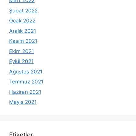
Mart 2022
Şubat 2022
Ocak 2022
Aralık 2021
Kasım 2021
Ekim 2021
Eylül 2021
Ağustos 2021
Temmuz 2021
Haziran 2021
Mayıs 2021
Etiketler