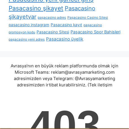
Pasacasino şikayet
Pasacasino
şikayetvar
paşacasino adres
Paşacasino Casino Sitesi
paşacasino instagram
Paşacasino kayıt
paşacasino
Paşacasino Spor Bahisleri
Paşacasino Sitesi
promosyon kodu
Paşacasino üyelik
paşacasino yeni adres
Avrasya'nın en büyük reklam platformunda olmak için
Microsoft Teams:
reklam@avrasyamarketing.com
adresimizden veya Telegram: @Avrasyamarketing
adresimizden irtibat kurabilirsiniz. (Tek iletişim
adreslerimiz teams / telegram ve mail adresimizdir.
Harici hiçbir iletişim adresimiz bulunmamaktadır.
Lütfen itibar etmeyiniz.) Türkiye yasalarına göre 7258
sayılı kanun uyarınca yasa dışı bahis oynamanın
cezaları mevcuttur. Şu an bulunduğunuz site hiç bir
şekilde illegal bahis oyunları oynatmıyor ve oynamaya