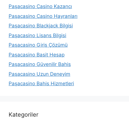
Paşacasino Casino Kazancı
Paşacasino Casino Hayranları
Paşacasino Blackjack Bilgisi
Paşacasino Lisans Bilgisi
Paşacasino Giriş Çözümü
Paşacasino Basit Hesap
Paşacasino Güvenilir Bahis
Paşacasino Uzun Deneyim
Paşacasino Bahis Hizmetleri
Kategoriler