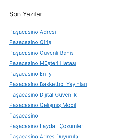
Son Yazılar
Paşacasino Adresi
Paşacasino Giriş
Paşacasino Güvenli Bahis
Paşacasino Müşteri Hatası
Paşacasino En İyi
Paşacasino Basketbol Yayınları
Paşacasino Dijital Güvenlik
Paşacasino Gelişmiş Mobil
Paşacasino
Paşacasino Faydalı Çözümler
Paşacasino Adres Duyuruları