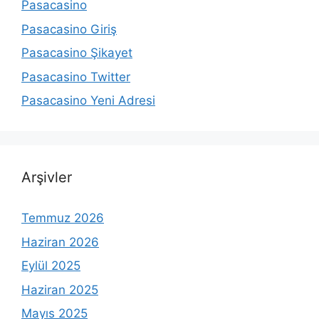
Pasacasino
Pasacasino Giriş
Pasacasino Şikayet
Pasacasino Twitter
Pasacasino Yeni Adresi
Arşivler
Temmuz 2026
Haziran 2026
Eylül 2025
Haziran 2025
Mayıs 2025