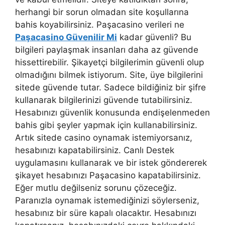
herhangi bir sorun olmadan site koşullarına
bahis koyabilirsiniz. Paşacasino verileri ne
Paşacasino Güvenilir Mi
kadar güvenli? Bu
bilgileri paylaşmak insanları daha az güvende
hissettirebilir. Şikayetçi bilgilerimin güvenli olup
olmadığını bilmek istiyorum. Site, üye bilgilerini
sitede güvende tutar. Sadece bildiğiniz bir şifre
kullanarak bilgilerinizi güvende tutabilirsiniz.
Hesabınızı güvenlik konusunda endişelenmeden
bahis gibi şeyler yapmak için kullanabilirsiniz.
Artık sitede casino oynamak istemiyorsanız,
hesabınızı kapatabilirsiniz. Canlı Destek
uygulamasını kullanarak ve bir istek göndererek
şikayet hesabınızı Paşacasino kapatabilirsiniz.
Eğer mutlu değilseniz sorunu çözeceğiz.
Paranızla oynamak istemediğinizi söylerseniz,
hesabınız bir süre kapalı olacaktır. Hesabınızı