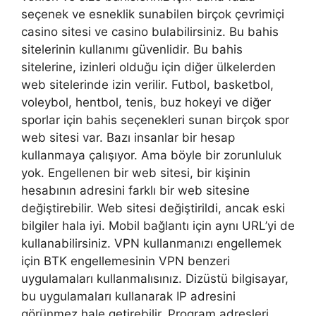
seçenek ve esneklik sunabilen birçok çevrimiçi
casino sitesi ve casino bulabilirsiniz. Bu bahis
sitelerinin kullanımı güvenlidir. Bu bahis
sitelerine, izinleri olduğu için diğer ülkelerden
web sitelerinde izin verilir. Futbol, basketbol,
voleybol, hentbol, tenis, buz hokeyi ve diğer
sporlar için bahis seçenekleri sunan birçok spor
web sitesi var. Bazı insanlar bir hesap
kullanmaya çalışıyor. Ama böyle bir zorunluluk
yok. Engellenen bir web sitesi, bir kişinin
hesabının adresini farklı bir web sitesine
değiştirebilir. Web sitesi değiştirildi, ancak eski
bilgiler hala iyi. Mobil bağlantı için aynı URL’yi de
kullanabilirsiniz. VPN kullanmanızı engellemek
için BTK engellemesinin VPN benzeri
uygulamaları kullanmalısınız. Dizüstü bilgisayar,
bu uygulamaları kullanarak IP adresini
görünmez hale getirebilir. Program adresleri