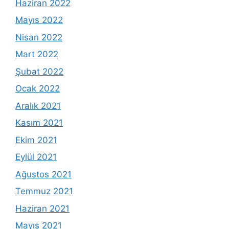
Haziran 2022
Mayıs 2022
Nisan 2022
Mart 2022
Şubat 2022
Ocak 2022
Aralık 2021
Kasım 2021
Ekim 2021
Eylül 2021
Ağustos 2021
Temmuz 2021
Haziran 2021
Mayıs 2021