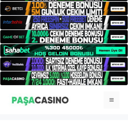
İçeriğe
atla
Menü