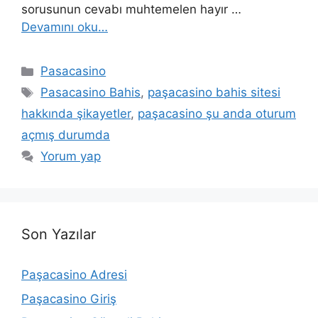
sorusunun cevabı muhtemelen hayır …
Devamını oku…
Kategoriler
Pasacasino
Etiketler
Pasacasino Bahis
,
paşacasino bahis sitesi
hakkında şikayetler
,
paşacasino şu anda oturum
açmış durumda
Yorum yap
Son Yazılar
Paşacasino Adresi
Paşacasino Giriş