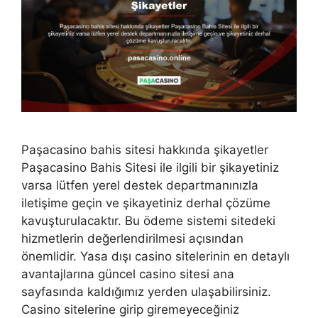
Paşacasino bahis sitesi hakkında şikayetler
Paşacasino Bahis Sitesi ile ilgili bir şikayetiniz
varsa lütfen yerel destek departmanınızla
iletişime geçin ve şikayetiniz derhal çözüme
kavuşturulacaktır. Bu ödeme sistemi sitedeki
hizmetlerin değerlendirilmesi açısından
önemlidir. Yasa dışı casino sitelerinin en detaylı
avantajlarına güncel casino sitesi ana
sayfasında kaldığımız yerden ulaşabilirsiniz.
Casino sitelerine girip giremeyeceğiniz