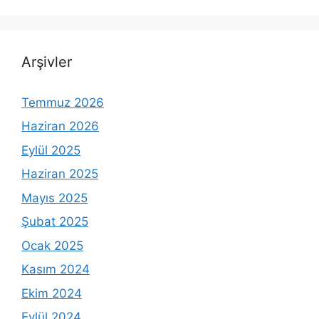
Arşivler
Temmuz 2026
Haziran 2026
Eylül 2025
Haziran 2025
Mayıs 2025
Şubat 2025
Ocak 2025
Kasım 2024
Ekim 2024
Eylül 2024