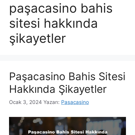
paşacasino bahis
sitesi hakkında
şikayetler
Paşacasino Bahis Sitesi
Hakkında Şikayetler
Ocak 3, 2024
Yazarı:
Pasacasino