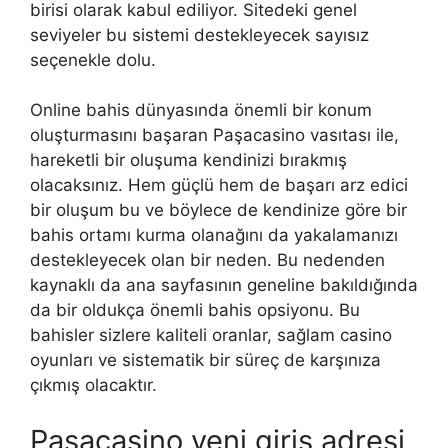
birisi olarak kabul ediliyor. Sitedeki genel
seviyeler bu sistemi destekleyecek sayısız
seçenekle dolu.
Online bahis dünyasında önemli bir konum
oluşturmasını başaran Paşacasino vasıtası ile,
hareketli bir oluşuma kendinizi bırakmış
olacaksınız. Hem güçlü hem de başarı arz edici
bir oluşum bu ve böylece de kendinize göre bir
bahis ortamı kurma olanağını da yakalamanızı
destekleyecek olan bir neden. Bu nedenden
kaynaklı da ana sayfasının geneline bakıldığında
da bir oldukça önemli bahis opsiyonu. Bu
bahisler sizlere kaliteli oranlar, sağlam casino
oyunları ve sistematik bir süreç de karşınıza
çıkmış olacaktır.
Paşacasino yeni giriş adresi