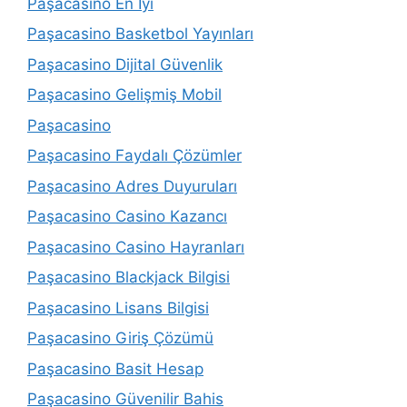
Paşacasino En İyi
Paşacasino Basketbol Yayınları
Paşacasino Dijital Güvenlik
Paşacasino Gelişmiş Mobil
Paşacasino
Paşacasino Faydalı Çözümler
Paşacasino Adres Duyuruları
Paşacasino Casino Kazancı
Paşacasino Casino Hayranları
Paşacasino Blackjack Bilgisi
Paşacasino Lisans Bilgisi
Paşacasino Giriş Çözümü
Paşacasino Basit Hesap
Paşacasino Güvenilir Bahis