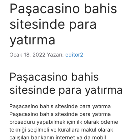
Paşacasino bahis
sitesinde para
yatırma
Ocak 18, 2022
Yazarı:
editor2
Paşacasino bahis
sitesinde para yatırma
Paşacasino bahis sitesinde para yatırma
Paşacasino bahis sitesinde para yatırma
prosedürü yapabilmek için ilk olarak ödeme
tekniği seçilmeli ve kurallara makul olarak
çalışılan bankanın internet ya da mobil