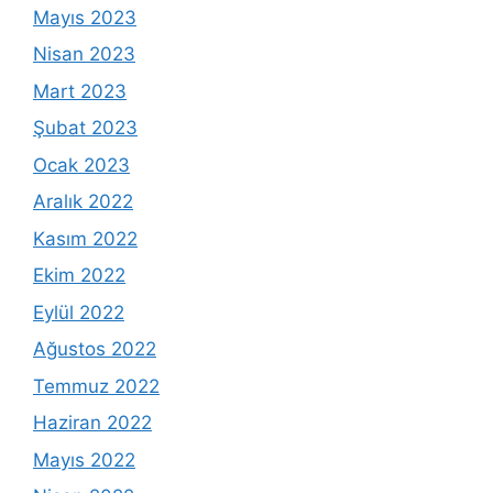
Mayıs 2023
Nisan 2023
Mart 2023
Şubat 2023
Ocak 2023
Aralık 2022
Kasım 2022
Ekim 2022
Eylül 2022
Ağustos 2022
Temmuz 2022
Haziran 2022
Mayıs 2022