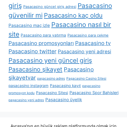
giriş
Pasacasino
Pasacasino güncel giriş adresi
güvenilir mi
Pasacasino kaç oldu
Pasacasino nasıl bir
Pasacasino maç izle
site
Pasacasino para yatırma
Pasacasino para çekme
Pasacasino tv
Pasacasino promosyonları
Pasacasino twitter
Pasacasino yeni adresi
Pasacasino yeni güncel giriş
Pasacasino şikayet
Pasacasino
şikayetvar
paşacasino adres
Paşacasino Casino Sitesi
paşacasino instagram
Paşacasino kayıt
paşacasino
Paşacasino Spor Bahisleri
Paşacasino Sitesi
promosyon kodu
Paşacasino üyelik
paşacasino yeni adres
Avrasya'nın en büyük reklam platformunda olmak için