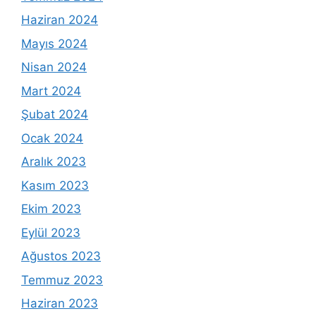
Haziran 2024
Mayıs 2024
Nisan 2024
Mart 2024
Şubat 2024
Ocak 2024
Aralık 2023
Kasım 2023
Ekim 2023
Eylül 2023
Ağustos 2023
Temmuz 2023
Haziran 2023