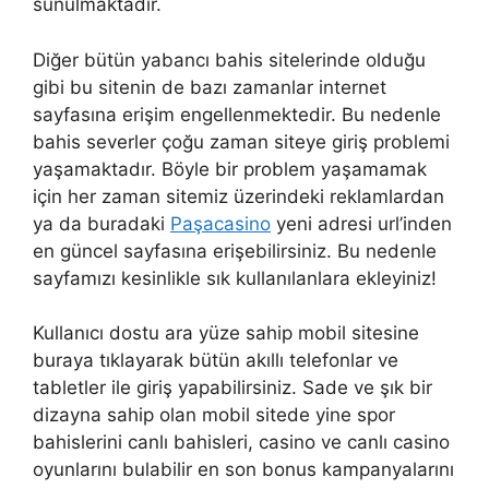
sunulmaktadır.
Diğer bütün yabancı bahis sitelerinde olduğu
gibi bu sitenin de bazı zamanlar internet
sayfasına erişim engellenmektedir. Bu nedenle
bahis severler çoğu zaman siteye giriş problemi
yaşamaktadır. Böyle bir problem yaşamamak
için her zaman sitemiz üzerindeki reklamlardan
ya da buradaki
Paşacasino
yeni adresi url’inden
en güncel sayfasına erişebilirsiniz. Bu nedenle
sayfamızı kesinlikle sık kullanılanlara ekleyiniz!
Kullanıcı dostu ara yüze sahip mobil sitesine
buraya tıklayarak bütün akıllı telefonlar ve
tabletler ile giriş yapabilirsiniz. Sade ve şık bir
dizayna sahip olan mobil sitede yine spor
bahislerini canlı bahisleri, casino ve canlı casino
oyunlarını bulabilir en son bonus kampanyalarını