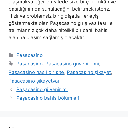
ulaşmaksa eğer bu sitede size birçok imkân ve
basitliğinin da sunulacağını belirtmek isteriz.
Hızlı ve problemsiz bir gidişatla ilerleyiş
göstermekte olan Paşacasino giriş vasıtası ile
atılımlarınız çok daha nitelikli bir canlı bahis
alanına ulaşım sağlamış olacaktır.
Kategoriler
Pasacasino
Etiketler
Pasacasino
,
Pasacasino güvenilir mi
,
Pasacasino nasıl bir site
,
Pasacasino şikayet
,
Pasacasino şikayetvar
Paşacasino güvenir mi
Paşacasino bahis bölümleri