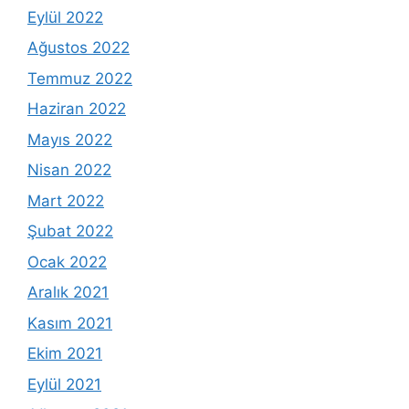
Eylül 2022
Ağustos 2022
Temmuz 2022
Haziran 2022
Mayıs 2022
Nisan 2022
Mart 2022
Şubat 2022
Ocak 2022
Aralık 2021
Kasım 2021
Ekim 2021
Eylül 2021