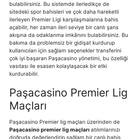
bulabilirsiniz. Bu sistemde ilerledikçe de
sitedeki spor bahisleri ve çok daha hareketli
ilerleyen Premier Ligi karşılaşmalarına bahis
açabilir, her zaman ileri seviye bir canlı şans
akışına da odaklanma imkânını bulabilirsiniz. Bu
bakıma da problemsiz bir gidişat kurdurup
kullanıcıları için sağlam seçenekler transferini
çok iyi başaran Paşacasino yönetimi, bu özelliği
vasıtası ile esasen kolaylaşacak bir etki
kurdurabilir.
Paşacasino Premier Lig
Maçları
Paşacasino Premier lig maçları üzerinden de
Paşacasino premier lig maçları
atılımlarınızı
doğruda değerlendirip sağlam bir canlı bahis