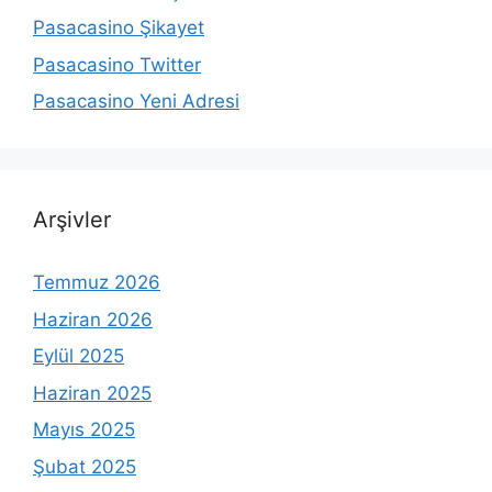
Pasacasino Şikayet
Pasacasino Twitter
Pasacasino Yeni Adresi
Arşivler
Temmuz 2026
Haziran 2026
Eylül 2025
Haziran 2025
Mayıs 2025
Şubat 2025