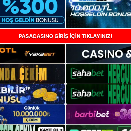
PASACASINO GİRİŞ İÇİN TIKLAYINIZ!