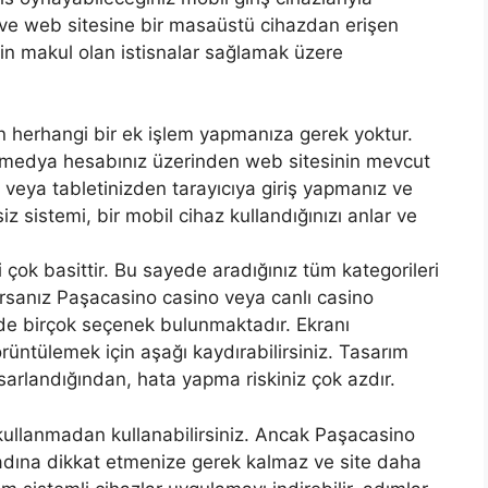
 ve web sitesine bir masaüstü cihazdan erişen
için makul olan istisnalar sağlamak üzere
n herhangi bir ek işlem yapmanıza gerek yoktur.
l medya hesabınız üzerinden web sitesinin mevcut
veya tabletinizden tarayıcıya giriş yapmanız ve
siz sistemi, bir mobil cihaz kullandığınızı anlar ve
 çok basittir. Bu sayede aradığınız tüm kategorileri
orsanız Paşacasino casino veya canlı casino
ride birçok seçenek bulunmaktadır. Ekranı
rüntülemek için aşağı kaydırabilirsiniz. Tasarım
asarlandığından, hata yapma riskiniz çok azdır.
ullanmadan kullanabilirsiniz. Ancak Paşacasino
 adına dikkat etmenize gerek kalmaz ve site daha