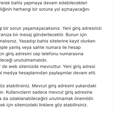
girerek bahis yapmaya devam edebilecekleri
liğinin herhangi bir soruna yol açmayacağını
 bir sorun yaşamayacaksınız. Yeni giriş adresinizi
anıza bir mesaj gönderilecektir. Bunun için
ısınız. Yasadışı bahis sitelerine kayıt olurken
beple yanlış veya sahte numara ile hesap
on giriş adresini cep telefonu numarasına
ileceği unutulmamalıdır.
iler de web sitemizde mevcuttur. Yeni giriş adresi
syal medya hesaplarından paylaşımlar devam etti.
z atabilirsiniz. Mevcut giriş adresini yukarıdaki
ın. Kullanıcıların sadece mevcut giriş adresine
ra da odaklanabileceğini unutmamak önemlidir.
 için sitemizdeki linklere göz atabilirsiniz.