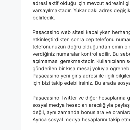
adresi aktif olduğu için mevcut adresini 
varsayılmaktadır. Yukarıdaki adres değişik
belirledik.
Paşacasino web sitesi kapalıyken herhangi
etkinleştirdikten sonra cep telefonu numar
telefonunuzun doğru olduğundan emin olmal
verdiğiniz numaralar kontrol edilir. Bu se
açılmaması gerekmektedir. Kullanıcıların s
gönderilen bir kısa mesaj yoluyla öğreneb
Paşacasino yeni giriş adresi ile ilgili bilg
için bizi takip edebilirsiniz. Bu arada so
Paşacasino Twitter ve diğer hesaplarına gö
sosyal medya hesapları aracılığıyla paylaş
değil, aynı zamanda bonuslara ve oranla
Ayrıca sosyal medya hesaplarını takip etmek