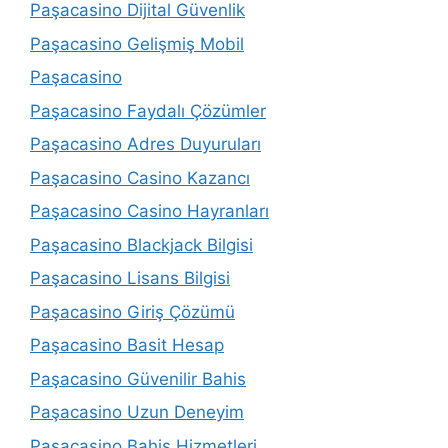
Paşacasino Dijital Güvenlik
Paşacasino Gelişmiş Mobil
Paşacasino
Paşacasino Faydalı Çözümler
Paşacasino Adres Duyuruları
Paşacasino Casino Kazancı
Paşacasino Casino Hayranları
Paşacasino Blackjack Bilgisi
Paşacasino Lisans Bilgisi
Paşacasino Giriş Çözümü
Paşacasino Basit Hesap
Paşacasino Güvenilir Bahis
Paşacasino Uzun Deneyim
Paşacasino Bahis Hizmetleri