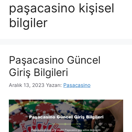
paşacasino kişisel
bilgiler
Paşacasino Güncel
Giriş Bilgileri
Aralık 13, 2023
Yazarı:
Pasacasino