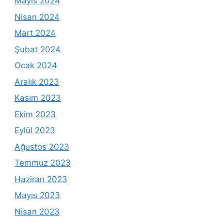
Mayıs 2024
Nisan 2024
Mart 2024
Şubat 2024
Ocak 2024
Aralık 2023
Kasım 2023
Ekim 2023
Eylül 2023
Ağustos 2023
Temmuz 2023
Haziran 2023
Mayıs 2023
Nisan 2023