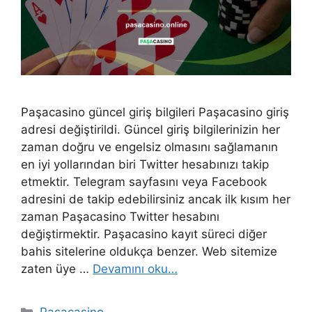
Paşacasino güncel giriş bilgileri Paşacasino giriş
adresi değiştirildi. Güncel giriş bilgilerinizin her
zaman doğru ve engelsiz olmasını sağlamanın
en iyi yollarından biri Twitter hesabınızı takip
etmektir. Telegram sayfasını veya Facebook
adresini de takip edebilirsiniz ancak ilk kısım her
zaman Paşacasino Twitter hesabını
değiştirmektir. Paşacasino kayıt süreci diğer
bahis sitelerine oldukça benzer. Web sitemize
zaten üye …
Devamını oku…
Kategoriler