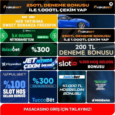
×
PASACASINO GİRİŞ İÇİN TIKLAYINIZ!