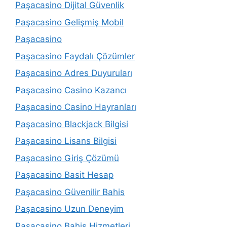
Paşacasino Dijital Güvenlik
Paşacasino Gelişmiş Mobil
Paşacasino
Paşacasino Faydalı Çözümler
Paşacasino Adres Duyuruları
Paşacasino Casino Kazancı
Paşacasino Casino Hayranları
Paşacasino Blackjack Bilgisi
Paşacasino Lisans Bilgisi
Paşacasino Giriş Çözümü
Paşacasino Basit Hesap
Paşacasino Güvenilir Bahis
Paşacasino Uzun Deneyim
Paşacasino Bahis Hizmetleri