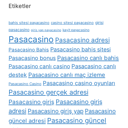
Etiketler
bahis sitesi paşacasino
casino sitesi paşacasino
girisi
paşacasino
kayit paşacasino
giris yap paşacasino
Pasacasino
Pasacasino adresi
Pasacasino bahis sitesi
Pasacasino Bahis
Pasacasino canlı bahis
Pasacasino bonus
Pasacasino canlı casino
Pasacasino canlı
destek
Pasacasino canlı maç izleme
Pasacasino casino oyunları
Pasacasino Casino
Pasacasino gerçek adresi
Pasacasino giriş
Pasacasino giriş
adresi
Pasacasino giriş yap
Pasacasino
Pasacasino güncel
güncel adresi