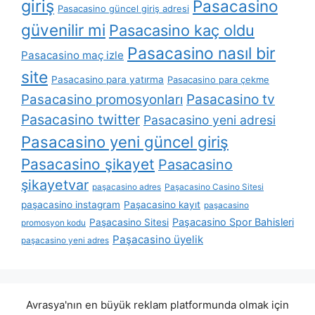
giriş
Pasacasino
Pasacasino güncel giriş adresi
güvenilir mi
Pasacasino kaç oldu
Pasacasino nasıl bir
Pasacasino maç izle
site
Pasacasino para yatırma
Pasacasino para çekme
Pasacasino tv
Pasacasino promosyonları
Pasacasino twitter
Pasacasino yeni adresi
Pasacasino yeni güncel giriş
Pasacasino şikayet
Pasacasino
şikayetvar
paşacasino adres
Paşacasino Casino Sitesi
paşacasino instagram
Paşacasino kayıt
paşacasino
Paşacasino Spor Bahisleri
Paşacasino Sitesi
promosyon kodu
Paşacasino üyelik
paşacasino yeni adres
Avrasya'nın en büyük reklam platformunda olmak için