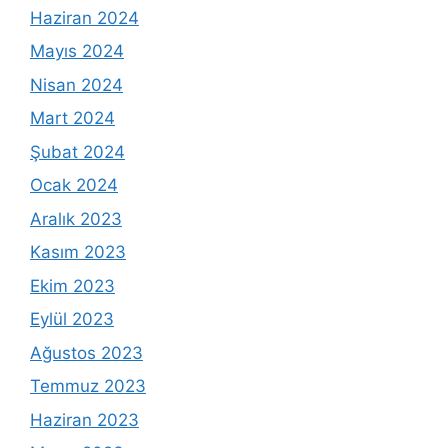
Haziran 2024
Mayıs 2024
Nisan 2024
Mart 2024
Şubat 2024
Ocak 2024
Aralık 2023
Kasım 2023
Ekim 2023
Eylül 2023
Ağustos 2023
Temmuz 2023
Haziran 2023