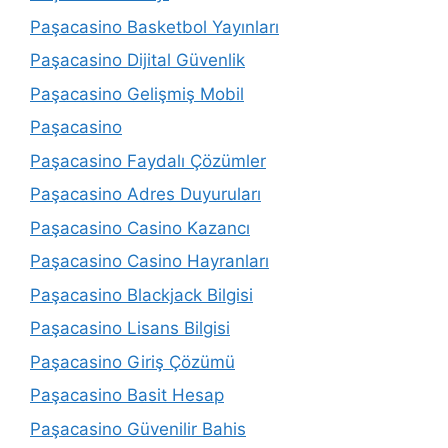
Paşacasino Basketbol Yayınları
Paşacasino Dijital Güvenlik
Paşacasino Gelişmiş Mobil
Paşacasino
Paşacasino Faydalı Çözümler
Paşacasino Adres Duyuruları
Paşacasino Casino Kazancı
Paşacasino Casino Hayranları
Paşacasino Blackjack Bilgisi
Paşacasino Lisans Bilgisi
Paşacasino Giriş Çözümü
Paşacasino Basit Hesap
Paşacasino Güvenilir Bahis