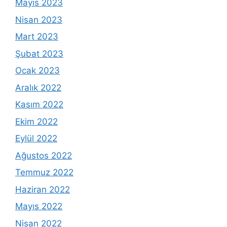
Mayıs 2023
Nisan 2023
Mart 2023
Şubat 2023
Ocak 2023
Aralık 2022
Kasım 2022
Ekim 2022
Eylül 2022
Ağustos 2022
Temmuz 2022
Haziran 2022
Mayıs 2022
Nisan 2022