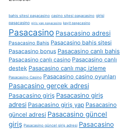
bahis sitesi paşacasino
casino sitesi paşacasino
girisi
paşacasino
kayit paşacasino
giris yap paşacasino
Pasacasino
Pasacasino adresi
Pasacasino bahis sitesi
Pasacasino Bahis
Pasacasino canlı bahis
Pasacasino bonus
Pasacasino canlı casino
Pasacasino canlı
destek
Pasacasino canlı maç izleme
Pasacasino casino oyunları
Pasacasino Casino
Pasacasino gerçek adresi
Pasacasino giriş
Pasacasino giriş
adresi
Pasacasino giriş yap
Pasacasino
Pasacasino güncel
güncel adresi
giriş
Pasacasino
Pasacasino güncel giriş adresi