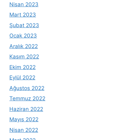
Nisan 2023
Mart 2023
Şubat 2023
Ocak 2023
Aralık 2022
Kasım 2022
Ekim 2022
Eylül 2022
Ağustos 2022
Temmuz 2022
Haziran 2022
Mayıs 2022
Nisan 2022