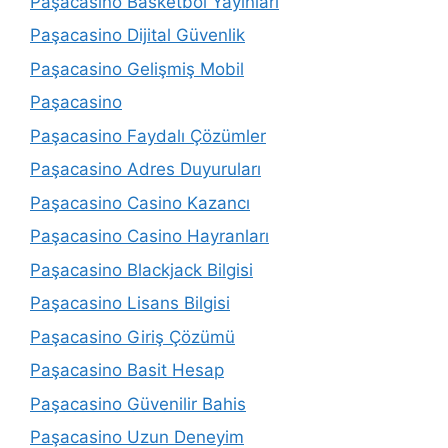
Paşacasino Basketbol Yayınları
Paşacasino Dijital Güvenlik
Paşacasino Gelişmiş Mobil
Paşacasino
Paşacasino Faydalı Çözümler
Paşacasino Adres Duyuruları
Paşacasino Casino Kazancı
Paşacasino Casino Hayranları
Paşacasino Blackjack Bilgisi
Paşacasino Lisans Bilgisi
Paşacasino Giriş Çözümü
Paşacasino Basit Hesap
Paşacasino Güvenilir Bahis
Paşacasino Uzun Deneyim