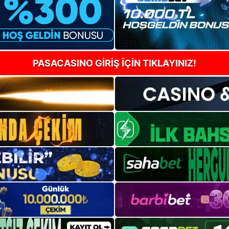
PASACASINO GİRİŞ İÇİN TIKLAYINIZ!