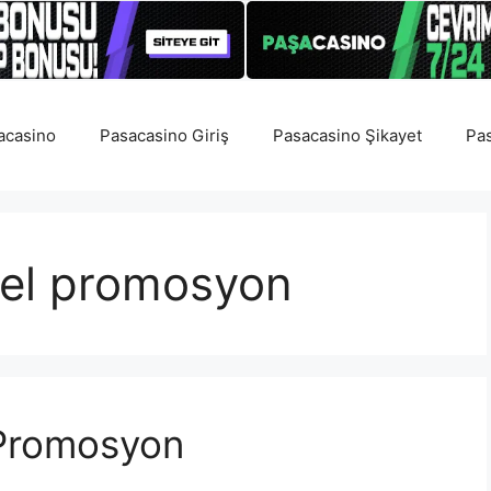
acasino
Pasacasino Giriş
Pasacasino Şikayet
Pas
el promosyon
Promosyon