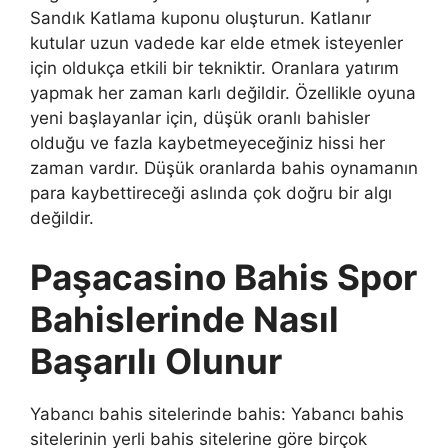
Sandık Katlama kuponu oluşturun. Katlanır
kutular uzun vadede kar elde etmek isteyenler
için oldukça etkili bir tekniktir. Oranlara yatırım
yapmak her zaman karlı değildir. Özellikle oyuna
yeni başlayanlar için, düşük oranlı bahisler
olduğu ve fazla kaybetmeyeceğiniz hissi her
zaman vardır. Düşük oranlarda bahis oynamanın
para kaybettireceği aslında çok doğru bir algı
değildir.
Paşacasino Bahis Spor
Bahislerinde Nasıl
Başarılı Olunur
Yabancı bahis sitelerinde bahis: Yabancı bahis
sitelerinin yerli bahis sitelerine göre birçok