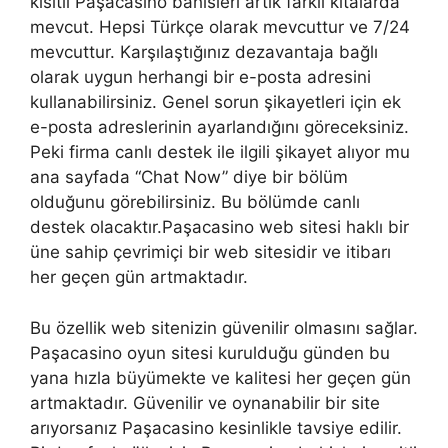
kısıtlı Paşacasino bahisleri artık farklı kıtalarda
mevcut. Hepsi Türkçe olarak mevcuttur ve 7/24
mevcuttur. Karşılaştığınız dezavantaja bağlı
olarak uygun herhangi bir e-posta adresini
kullanabilirsiniz. Genel sorun şikayetleri için ek
e-posta adreslerinin ayarlandığını göreceksiniz.
Peki firma canlı destek ile ilgili şikayet alıyor mu
ana sayfada “Chat Now” diye bir bölüm
olduğunu görebilirsiniz. Bu bölümde canlı
destek olacaktır.Paşacasino web sitesi haklı bir
üne sahip çevrimiçi bir web sitesidir ve itibarı
her geçen gün artmaktadır.
Bu özellik web sitenizin güvenilir olmasını sağlar.
Paşacasino oyun sitesi kurulduğu günden bu
yana hızla büyümekte ve kalitesi her geçen gün
artmaktadır. Güvenilir ve oynanabilir bir site
arıyorsanız Paşacasino kesinlikle tavsiye edilir.