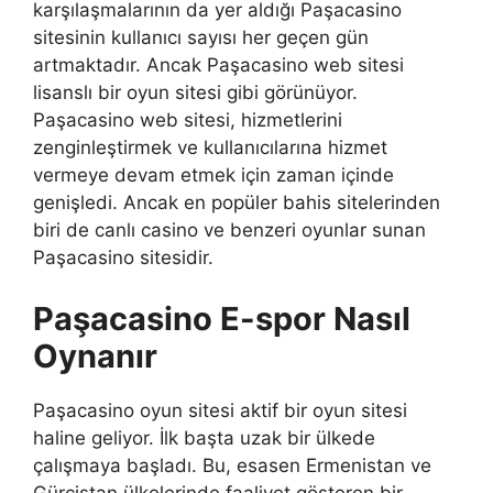
karşılaşmalarının da yer aldığı Paşacasino
sitesinin kullanıcı sayısı her geçen gün
artmaktadır. Ancak Paşacasino web sitesi
lisanslı bir oyun sitesi gibi görünüyor.
Paşacasino web sitesi, hizmetlerini
zenginleştirmek ve kullanıcılarına hizmet
vermeye devam etmek için zaman içinde
genişledi. Ancak en popüler bahis sitelerinden
biri de canlı casino ve benzeri oyunlar sunan
Paşacasino sitesidir.
Paşacasino E-spor Nasıl
Oynanır
Paşacasino oyun sitesi aktif bir oyun sitesi
haline geliyor. İlk başta uzak bir ülkede
çalışmaya başladı. Bu, esasen Ermenistan ve
Gürcistan ülkelerinde faaliyet gösteren bir