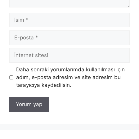
İsim
E-
posta
İnternet
sitesi
Daha sonraki yorumlarımda kullanılması için
adım, e-posta adresim ve site adresim bu
tarayıcıya kaydedilsin.