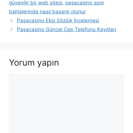
güvenilir bir web sitesi
,
paşacasino spor
bahislerinde nasıl başarılı olunur
Paşacasino Ekşi Sözlük İncelemesi
Paşacasino Güncel Cep Telefonu Kayıtları
Yorum yapın
Yorum