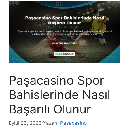
Paşacasino Spor
Bahislerinde Nasıl
Başarılı Olunur
Eylül 23, 2023
Yazarı:
Pasacasino