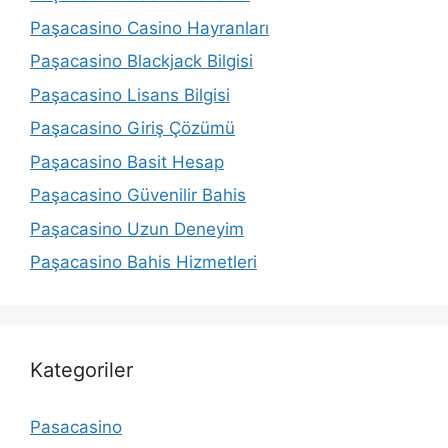
Paşacasino Casino Hayranları
Paşacasino Blackjack Bilgisi
Paşacasino Lisans Bilgisi
Paşacasino Giriş Çözümü
Paşacasino Basit Hesap
Paşacasino Güvenilir Bahis
Paşacasino Uzun Deneyim
Paşacasino Bahis Hizmetleri
Kategoriler
Pasacasino