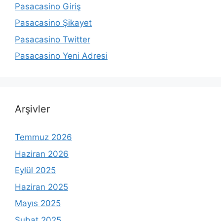
Pasacasino Giriş
Pasacasino Şikayet
Pasacasino Twitter
Pasacasino Yeni Adresi
Arşivler
Temmuz 2026
Haziran 2026
Eylül 2025
Haziran 2025
Mayıs 2025
Şubat 2025