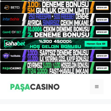
İçeriğe
atla
Menü