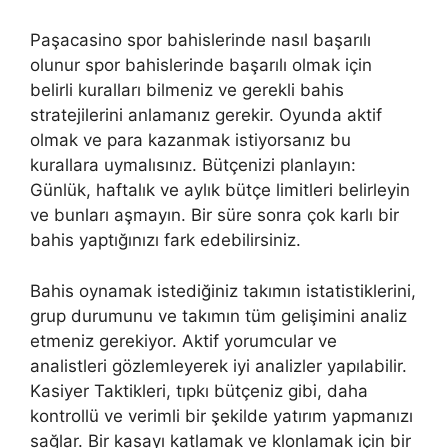
Paşacasino spor bahislerinde nasıl başarılı
olunur spor bahislerinde başarılı olmak için
belirli kuralları bilmeniz ve gerekli bahis
stratejilerini anlamanız gerekir. Oyunda aktif
olmak ve para kazanmak istiyorsanız bu
kurallara uymalısınız. Bütçenizi planlayın:
Günlük, haftalık ve aylık bütçe limitleri belirleyin
ve bunları aşmayın. Bir süre sonra çok karlı bir
bahis yaptığınızı fark edebilirsiniz.
Bahis oynamak istediğiniz takımın istatistiklerini,
grup durumunu ve takımın tüm gelişimini analiz
etmeniz gerekiyor. Aktif yorumcular ve
analistleri gözlemleyerek iyi analizler yapılabilir.
Kasiyer Taktikleri, tıpkı bütçeniz gibi, daha
kontrollü ve verimli bir şekilde yatırım yapmanızı
sağlar. Bir kasayı katlamak ve klonlamak için bir