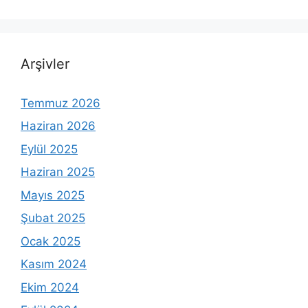
Arşivler
Temmuz 2026
Haziran 2026
Eylül 2025
Haziran 2025
Mayıs 2025
Şubat 2025
Ocak 2025
Kasım 2024
Ekim 2024