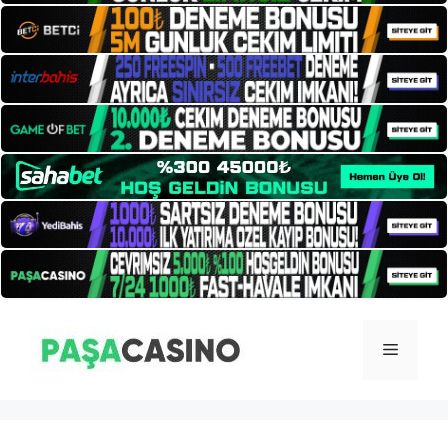
İçeriğe
atla
Menü