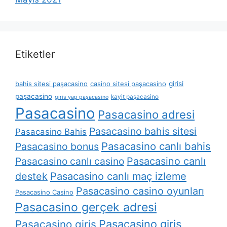
Etiketler
bahis sitesi paşacasino
casino sitesi paşacasino
girisi
paşacasino
kayit paşacasino
giris yap paşacasino
Pasacasino
Pasacasino adresi
Pasacasino bahis sitesi
Pasacasino Bahis
Pasacasino canlı bahis
Pasacasino bonus
Pasacasino canlı casino
Pasacasino canlı
destek
Pasacasino canlı maç izleme
Pasacasino casino oyunları
Pasacasino Casino
Pasacasino gerçek adresi
Pasacasino giriş
Pasacasino giriş