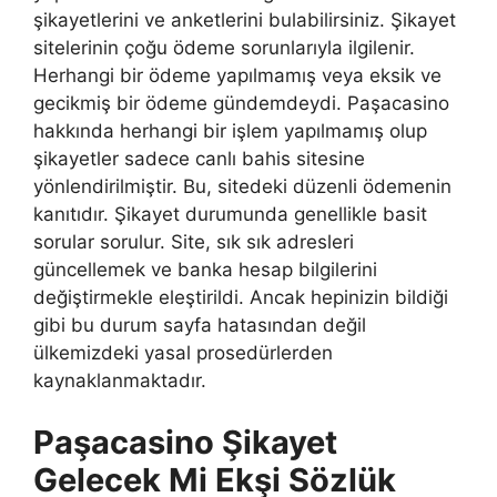
şikayetlerini ve anketlerini bulabilirsiniz. Şikayet
sitelerinin çoğu ödeme sorunlarıyla ilgilenir.
Herhangi bir ödeme yapılmamış veya eksik ve
gecikmiş bir ödeme gündemdeydi. Paşacasino
hakkında herhangi bir işlem yapılmamış olup
şikayetler sadece canlı bahis sitesine
yönlendirilmiştir. Bu, sitedeki düzenli ödemenin
kanıtıdır. Şikayet durumunda genellikle basit
sorular sorulur. Site, sık sık adresleri
güncellemek ve banka hesap bilgilerini
değiştirmekle eleştirildi. Ancak hepinizin bildiği
gibi bu durum sayfa hatasından değil
ülkemizdeki yasal prosedürlerden
kaynaklanmaktadır.
Paşacasino Şikayet
Gelecek Mi Ekşi Sözlük