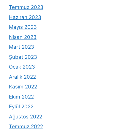
Temmuz 2023
Haziran 2023
Mayıs 2023
Nisan 2023
Mart 2023
Şubat 2023
Ocak 2023
Aralık 2022
Kasım 2022
Ekim 2022
Eylül 2022
Ağustos 2022
Temmuz 2022