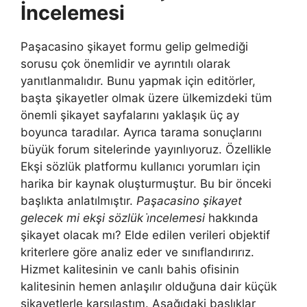
İncelemesi
Paşacasino şikayet formu gelip gelmediği
sorusu çok önemlidir ve ayrıntılı olarak
yanıtlanmalıdır. Bunu yapmak için editörler,
başta şikayetler olmak üzere ülkemizdeki tüm
önemli şikayet sayfalarını yaklaşık üç ay
boyunca taradılar. Ayrıca tarama sonuçlarını
büyük forum sitelerinde yayınlıyoruz. Özellikle
Ekşi sözlük platformu kullanıcı yorumları için
harika bir kaynak oluşturmuştur. Bu bir önceki
başlıkta anlatılmıştır.
Paşacasino şikayet
gelecek mi ekşi sözlük i̇ncelemesi
hakkında
şikayet olacak mı? Elde edilen verileri objektif
kriterlere göre analiz eder ve sınıflandırırız.
Hizmet kalitesinin ve canlı bahis ofisinin
kalitesinin hemen anlaşılır olduğuna dair küçük
şikayetlerle karşılaştım. Aşağıdaki başlıklar