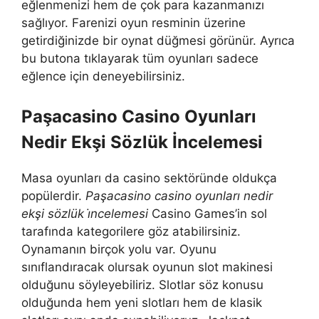
eğlenmenizi hem de çok para kazanmanızı
sağlıyor. Farenizi oyun resminin üzerine
getirdiğinizde bir oynat düğmesi görünür. Ayrıca
bu butona tıklayarak tüm oyunları sadece
eğlence için deneyebilirsiniz.
Paşacasino Casino Oyunları
Nedir Ekşi Sözlük İncelemesi
Masa oyunları da casino sektöründe oldukça
popülerdir.
Paşacasino casino oyunları nedir
ekşi sözlük i̇ncelemesi
Casino Games’in sol
tarafında kategorilere göz atabilirsiniz.
Oynamanın birçok yolu var. Oyunu
sınıflandıracak olursak oyunun slot makinesi
olduğunu söyleyebiliriz. Slotlar söz konusu
olduğunda hem yeni slotları hem de klasik