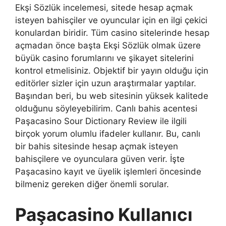
Ekşi Sözlük incelemesi, sitede hesap açmak
isteyen bahisçiler ve oyuncular için en ilgi çekici
konulardan biridir. Tüm casino sitelerinde hesap
açmadan önce başta Ekşi Sözlük olmak üzere
büyük casino forumlarını ve şikayet sitelerini
kontrol etmelisiniz. Objektif bir yayın olduğu için
editörler sizler için uzun araştırmalar yaptılar.
Başından beri, bu web sitesinin yüksek kalitede
olduğunu söyleyebilirim. Canlı bahis acentesi
Paşacasino Sour Dictionary Review ile ilgili
birçok yorum olumlu ifadeler kullanır. Bu, canlı
bir bahis sitesinde hesap açmak isteyen
bahisçilere ve oyunculara güven verir. İşte
Paşacasino kayıt ve üyelik işlemleri öncesinde
bilmeniz gereken diğer önemli sorular.
Paşacasino Kullanıcı