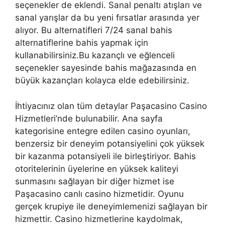
seçenekler de eklendi. Sanal penaltı atışları ve
sanal yarışlar da bu yeni fırsatlar arasında yer
alıyor. Bu alternatifleri 7/24 sanal bahis
alternatiflerine bahis yapmak için
kullanabilirsiniz.Bu kazançlı ve eğlenceli
seçenekler sayesinde bahis mağazasında en
büyük kazançları kolayca elde edebilirsiniz.
İhtiyacınız olan tüm detaylar Paşacasino Casino
Hizmetleri’nde bulunabilir. Ana sayfa
kategorisine entegre edilen casino oyunları,
benzersiz bir deneyim potansiyelini çok yüksek
bir kazanma potansiyeli ile birleştiriyor. Bahis
otoritelerinin üyelerine en yüksek kaliteyi
sunmasını sağlayan bir diğer hizmet ise
Paşacasino canlı casino hizmetidir. Oyunu
gerçek krupiye ile deneyimlemenizi sağlayan bir
hizmettir. Casino hizmetlerine kaydolmak,