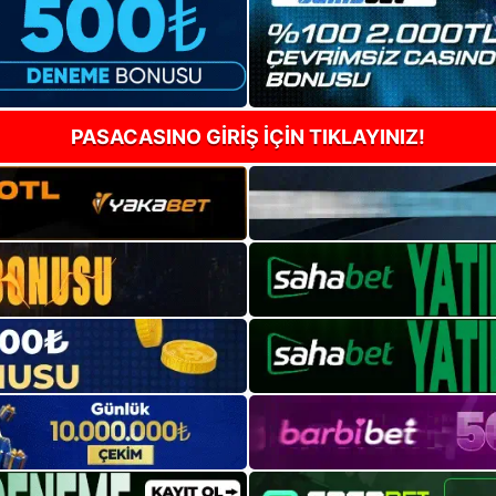
PASACASINO GİRİŞ İÇİN TIKLAYINIZ!