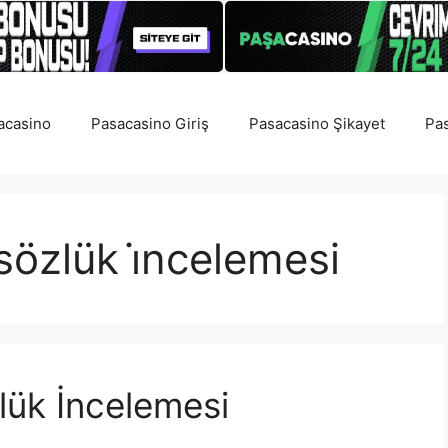
acasino
Pasacasino Giriş
Pasacasino Şikayet
Pas
sözlük i̇ncelemesi
lük İncelemesi