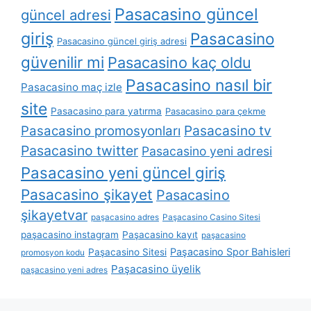
Pasacasino güncel
güncel adresi
giriş
Pasacasino
Pasacasino güncel giriş adresi
güvenilir mi
Pasacasino kaç oldu
Pasacasino nasıl bir
Pasacasino maç izle
site
Pasacasino para yatırma
Pasacasino para çekme
Pasacasino tv
Pasacasino promosyonları
Pasacasino twitter
Pasacasino yeni adresi
Pasacasino yeni güncel giriş
Pasacasino şikayet
Pasacasino
şikayetvar
paşacasino adres
Paşacasino Casino Sitesi
paşacasino instagram
Paşacasino kayıt
paşacasino
Paşacasino Spor Bahisleri
Paşacasino Sitesi
promosyon kodu
Paşacasino üyelik
paşacasino yeni adres