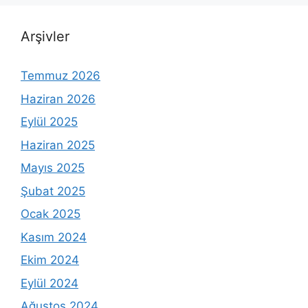
Arşivler
Temmuz 2026
Haziran 2026
Eylül 2025
Haziran 2025
Mayıs 2025
Şubat 2025
Ocak 2025
Kasım 2024
Ekim 2024
Eylül 2024
Ağustos 2024