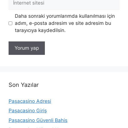
sitesi
Daha sonraki yorumlarımda kullanılması için
adım, e-posta adresim ve site adresim bu
tarayıcıya kaydedilsin.
Son Yazılar
Paşacasino Adresi
Paşacasino Giriş
Paşacasino Güvenli Bahis