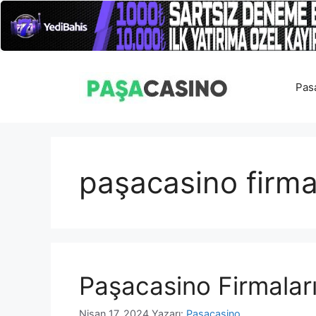
İçeriğe
atla
Pas
paşacasino firma
Paşacasino Firmalar
Nisan 17, 2024
Yazarı:
Pasacasino