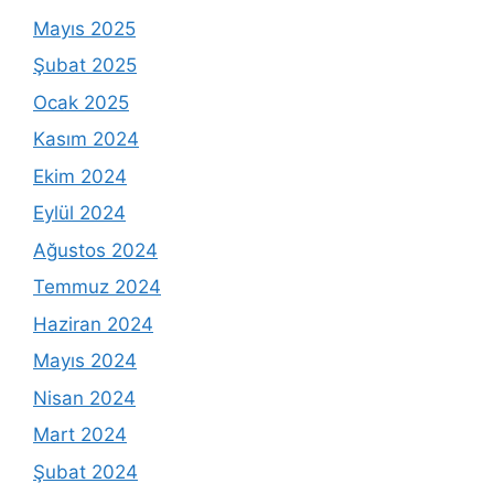
Mayıs 2025
Şubat 2025
Ocak 2025
Kasım 2024
Ekim 2024
Eylül 2024
Ağustos 2024
Temmuz 2024
Haziran 2024
Mayıs 2024
Nisan 2024
Mart 2024
Şubat 2024