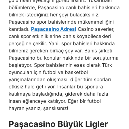
gülümsemeyeceğini görebilirsiniz. Yukarıdaki
bölümlerde, Paşacasino canlı bahisleri hakkında
bilmek istediğiniz her şeyi bulacaksınız.
Paşacasino spor bahislerinde mükemmelliğini
kanıtladı.
Paşacasino Adresi
Casino severler,
canlı spor etkinliklerine bahis koyabilecekleri
gerçeğine çekilir. Yani, spor bahisleri hakkında
bilmeniz gereken birkaç şey var. Bahis şirketi
Paşacasino bu konular hakkında bir soruşturma
başlatıyor. Spor bahislerinin esas olarak Türk
oyuncuları için futbol ve basketbol
yarışmalarından oluşması, diğer tüm sporları
etkisiz hale getiriyor. İnsanlar bu sporlara
katılmaya başladığında, giderek daha fazla
insan eğlenceye katılıyor. Eğer bir futbol
hayranıysanız, şanslısınız!
Paşacasino Büyük Ligler