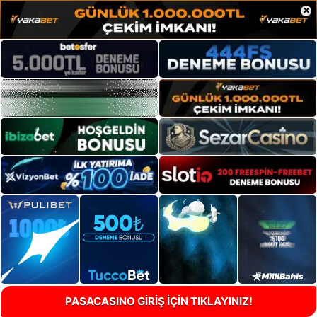
×
PASACASINO GİRİŞ İÇİN TIKLAYINIZ!