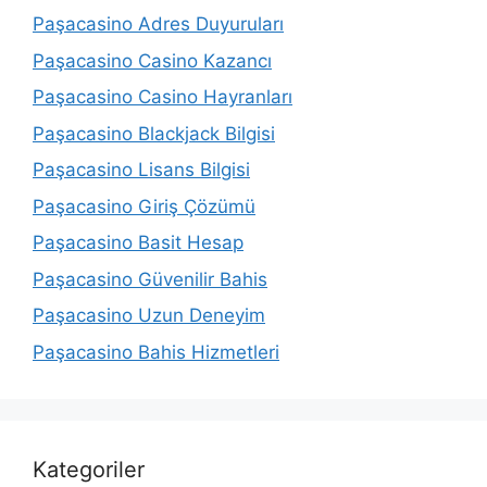
Paşacasino Adres Duyuruları
Paşacasino Casino Kazancı
Paşacasino Casino Hayranları
Paşacasino Blackjack Bilgisi
Paşacasino Lisans Bilgisi
Paşacasino Giriş Çözümü
Paşacasino Basit Hesap
Paşacasino Güvenilir Bahis
Paşacasino Uzun Deneyim
Paşacasino Bahis Hizmetleri
Kategoriler