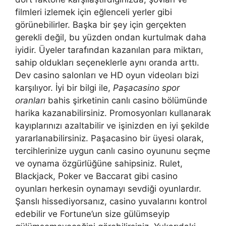
filmleri izlemek için eğlenceli yerler gibi
görünebilirler. Başka bir şey için gerçekten
gerekli değil, bu yüzden ondan kurtulmak daha
iyidir. Üyeler tarafından kazanılan para miktarı,
sahip oldukları seçeneklerle aynı oranda arttı.
Dev casino salonları ve HD oyun videoları bizi
karşılıyor. İyi bir bilgi ile,
Paşacasino spor
oranları
bahis şirketinin canlı casino bölümünde
harika kazanabilirsiniz. Promosyonları kullanarak
kayıplarınızı azaltabilir ve işinizden en iyi şekilde
yararlanabilirsiniz. Paşacasino bir üyesi olarak,
tercihlerinize uygun canlı casino oyununu seçme
ve oynama özgürlüğüne sahipsiniz. Rulet,
Blackjack, Poker ve Baccarat gibi casino
oyunları herkesin oynamayı sevdiği oyunlardır.
Şanslı hissediyorsanız, casino yuvalarını kontrol
edebilir ve Fortune’un size gülümseyip