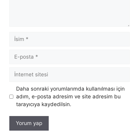
İsim
E-
posta
İnternet
sitesi
Daha sonraki yorumlarımda kullanılması için
adım, e-posta adresim ve site adresim bu
tarayıcıya kaydedilsin.