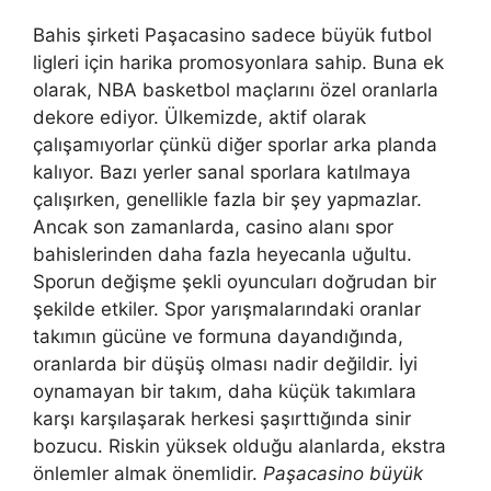
Bahis şirketi Paşacasino sadece büyük futbol
ligleri için harika promosyonlara sahip. Buna ek
olarak, NBA basketbol maçlarını özel oranlarla
dekore ediyor. Ülkemizde, aktif olarak
çalışamıyorlar çünkü diğer sporlar arka planda
kalıyor. Bazı yerler sanal sporlara katılmaya
çalışırken, genellikle fazla bir şey yapmazlar.
Ancak son zamanlarda, casino alanı spor
bahislerinden daha fazla heyecanla uğultu.
Sporun değişme şekli oyuncuları doğrudan bir
şekilde etkiler. Spor yarışmalarındaki oranlar
takımın gücüne ve formuna dayandığında,
oranlarda bir düşüş olması nadir değildir. İyi
oynamayan bir takım, daha küçük takımlara
karşı karşılaşarak herkesi şaşırttığında sinir
bozucu. Riskin yüksek olduğu alanlarda, ekstra
önlemler almak önemlidir.
Paşacasino büyük