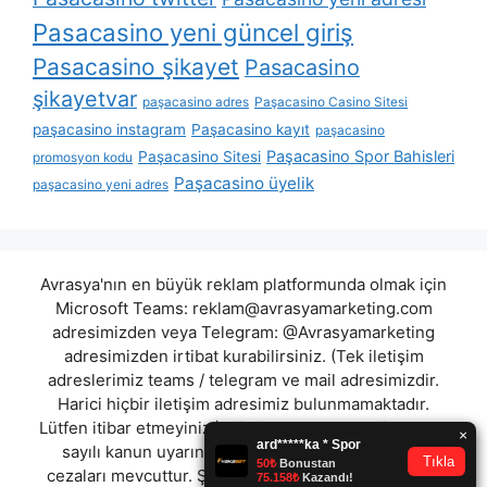
Pasacasino yeni güncel giriş
Pasacasino şikayet
Pasacasino
şikayetvar
paşacasino adres
Paşacasino Casino Sitesi
paşacasino instagram
Paşacasino kayıt
paşacasino
Paşacasino Spor Bahisleri
Paşacasino Sitesi
promosyon kodu
Paşacasino üyelik
paşacasino yeni adres
Avrasya'nın en büyük reklam platformunda olmak için
Microsoft Teams:
reklam@avrasyamarketing.com
adresimizden veya Telegram: @Avrasyamarketing
adresimizden irtibat kurabilirsiniz. (Tek iletişim
adreslerimiz teams / telegram ve mail adresimizdir.
Harici hiçbir iletişim adresimiz bulunmamaktadır.
Lütfen itibar etmeyiniz.) Türkiye yasalarına göre 7258
sayılı kanun uyarınca yasa dışı bahis oynamanın
cezaları mevcuttur. Şu an bulunduğunuz site hiç bir