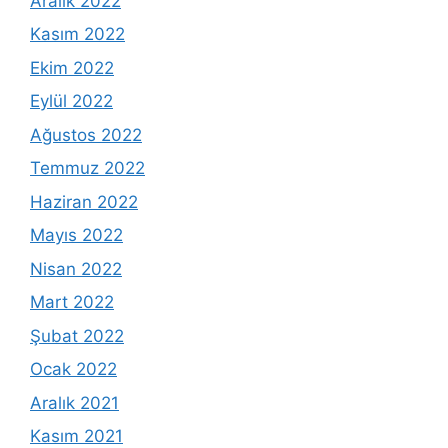
Aralık 2022
Kasım 2022
Ekim 2022
Eylül 2022
Ağustos 2022
Temmuz 2022
Haziran 2022
Mayıs 2022
Nisan 2022
Mart 2022
Şubat 2022
Ocak 2022
Aralık 2021
Kasım 2021