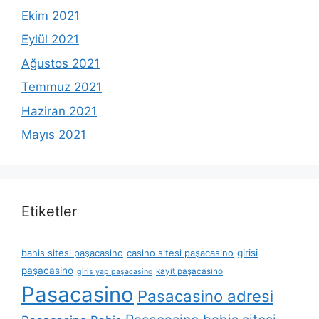
Ekim 2021
Eylül 2021
Ağustos 2021
Temmuz 2021
Haziran 2021
Mayıs 2021
Etiketler
bahis sitesi paşacasino
casino sitesi paşacasino
girisi
paşacasino
kayit paşacasino
giris yap paşacasino
Pasacasino
Pasacasino adresi