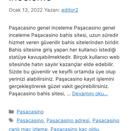
Ocak 13, 2022
Yazarı:
editor2
Paşacasino genel inceleme Paşacasino genel
inceleme Paşacasino bahis sitesi, uzun süredir
hizmet veren güvenilir bahis sitelerinden biridir.
Bahis sitesine giriş yapan her kullanıcı istediği
statüye kavuşabilmektedir. Birçok kullanıcı web
sitesinde hatırı sayılır kazançlar elde edebilir.
Sizde bu güvenilir ve keyifli ortamda üye olup
yerinizi alabilirsiniz. Paşacasino kayıt işlemini
gerçekleştirerek güzel vakit geçirebilirsiniz.
Paşacasino bahis sitesi, …
Devamını oku…
Kategoriler
Pasacasino
Etiketler
Pasacasino
,
Pasacasino adresi
,
Pasacasino
canlı maç izleme
,
Pasacasino kaç oldu
,