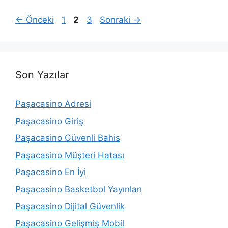
Sayfa
Sayfa
Sayfa
←
Önceki
1
2
3
Sonraki
→
Son Yazılar
Paşacasino Adresi
Paşacasino Giriş
Paşacasino Güvenli Bahis
Paşacasino Müşteri Hatası
Paşacasino En İyi
Paşacasino Basketbol Yayınları
Paşacasino Dijital Güvenlik
Paşacasino Gelişmiş Mobil