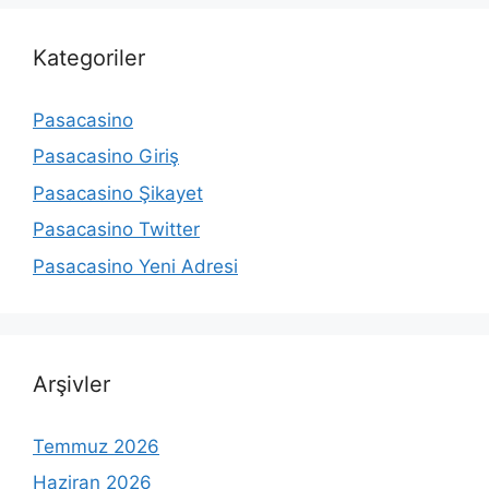
Kategoriler
Pasacasino
Pasacasino Giriş
Pasacasino Şikayet
Pasacasino Twitter
Pasacasino Yeni Adresi
Arşivler
Temmuz 2026
Haziran 2026