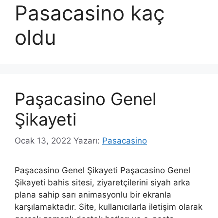
Pasacasino kaç
oldu
Paşacasino Genel
Şikayeti
Ocak 13, 2022
Yazarı:
Pasacasino
Paşacasino Genel Şikayeti Paşacasino Genel
Şikayeti bahis sitesi, ziyaretçilerini siyah arka
plana sahip sarı animasyonlu bir ekranla
karşılamaktadır. Site, kullanıcılarla iletişim olarak