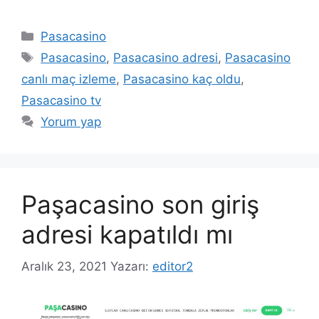
Kategoriler
Pasacasino
Etiketler
Pasacasino
,
Pasacasino adresi
,
Pasacasino
canlı maç izleme
,
Pasacasino kaç oldu
,
Pasacasino tv
Yorum yap
Paşacasino son giriş
adresi kapatıldı mı
Aralık 23, 2021
Yazarı:
editor2