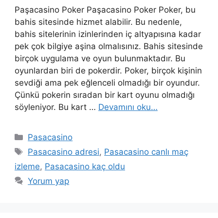
Paşacasino Poker Paşacasino Poker Poker, bu
bahis sitesinde hizmet alabilir. Bu nedenle,
bahis sitelerinin izinlerinden iç altyapısına kadar
pek çok bilgiye aşina olmalısınız. Bahis sitesinde
birçok uygulama ve oyun bulunmaktadır. Bu
oyunlardan biri de pokerdir. Poker, birçok kişinin
sevdiği ama pek eğlenceli olmadığı bir oyundur.
Çünkü pokerin sıradan bir kart oyunu olmadığı
söyleniyor. Bu kart …
Devamını oku…
Kategoriler
Pasacasino
Etiketler
Pasacasino adresi
,
Pasacasino canlı maç
izleme
,
Pasacasino kaç oldu
Yorum yap