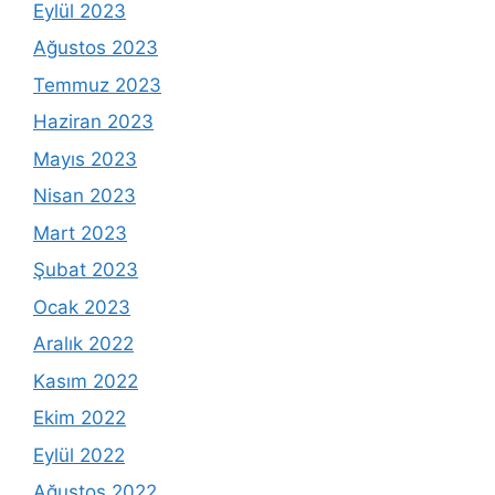
Eylül 2023
Ağustos 2023
Temmuz 2023
Haziran 2023
Mayıs 2023
Nisan 2023
Mart 2023
Şubat 2023
Ocak 2023
Aralık 2022
Kasım 2022
Ekim 2022
Eylül 2022
Ağustos 2022