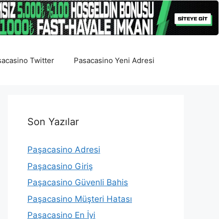
acasino Twitter
Pasacasino Yeni Adresi
Son Yazılar
Paşacasino Adresi
Paşacasino Giriş
Paşacasino Güvenli Bahis
Paşacasino Müşteri Hatası
Paşacasino En İyi