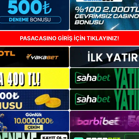
PASACASINO GİRİŞ İÇİN TIKLAYINIZ!