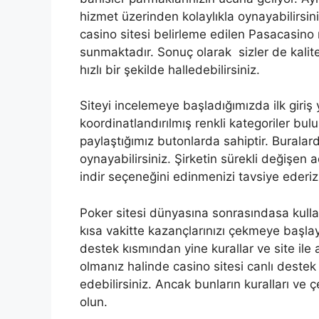
hizmet üzerinden kolaylıkla oynayabilirsin
casino sitesi belirleme edilen Pasacasino 
sunmaktadır. Sonuç olarak sizler de kaliteli
hızlı bir şekilde halledebilirsiniz.
Siteyi incelemeye başladığımızda ilk giriş
koordinatlandırılmış renkli kategoriler bu
paylaştığımız butonlarda sahiptir. Buralar
oynayabilirsiniz. Şirketin sürekli değişen 
indir seçeneğini edinmenizi tavsiye ederiz
Poker sitesi dünyasına sonrasındasa kullan
kısa vakitte kazançlarınızı çekmeye başlayab
destek kısmından yine kurallar ve site ile a
olmanız halinde casino sitesi canlı destek 
edebilirsiniz. Ancak bunların kuralları ve 
olun.