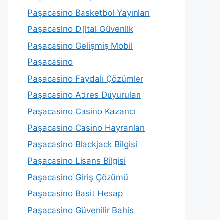
Paşacasino Basketbol Yayınları
Paşacasino Dijital Güvenlik
Paşacasino Gelişmiş Mobil
Paşacasino
Paşacasino Faydalı Çözümler
Paşacasino Adres Duyuruları
Paşacasino Casino Kazancı
Paşacasino Casino Hayranları
Paşacasino Blackjack Bilgisi
Paşacasino Lisans Bilgisi
Paşacasino Giriş Çözümü
Paşacasino Basit Hesap
Paşacasino Güvenilir Bahis