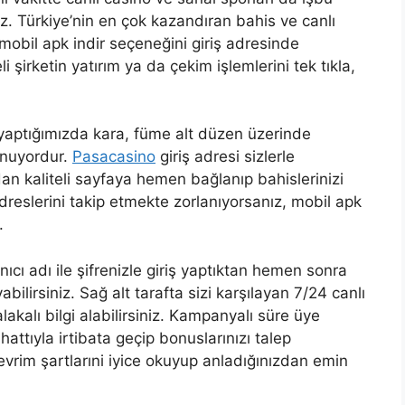
iz. Türkiye’nin en çok kazandıran bahis ve canlı
mobil apk indir seçeneğini giriş adresinde
 şirketin yatırım ya da çekim işlemlerini tek tıkla,
 yaptığımızda kara, füme alt düzen üzerinde
lunuyordur.
Pasacasino
giriş adresi sizlerle
dan kaliteli sayfaya hemen bağlanıp bahislerinizi
adreslerini takip etmekte zorlanıyorsanız, mobil apk
.
ıcı adı ile şifrenizle giriş yaptıktan hemen sonra
ilirsiniz. Sağ alt tarafta sizi karşılayan 7/24 canlı
lakalı bilgi alabilirsiniz. Kampanyalı süre üye
hattıyla irtibata geçip bonuslarınızı talep
çevrim şartlarıni iyice okuyup anladığınızdan emin