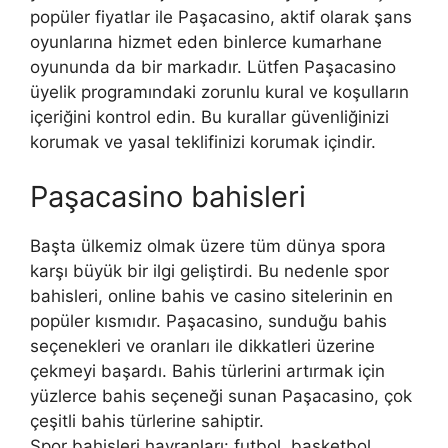
popüler fiyatlar ile Paşacasino, aktif olarak şans
oyunlarına hizmet eden binlerce kumarhane
oyununda da bir markadır. Lütfen Paşacasino
üyelik programındaki zorunlu kural ve koşulların
içeriğini kontrol edin. Bu kurallar güvenliğinizi
korumak ve yasal teklifinizi korumak içindir.
Paşacasino bahisleri
Başta ülkemiz olmak üzere tüm dünya spora
karşı büyük bir ilgi geliştirdi. Bu nedenle spor
bahisleri, online bahis ve casino sitelerinin en
popüler kısmıdır. Paşacasino, sunduğu bahis
seçenekleri ve oranları ile dikkatleri üzerine
çekmeyi başardı. Bahis türlerini artırmak için
yüzlerce bahis seçeneği sunan Paşacasino, çok
çeşitli bahis türlerine sahiptir.
Spor bahisleri hayranları: futbol, ​​basketbol, ​​