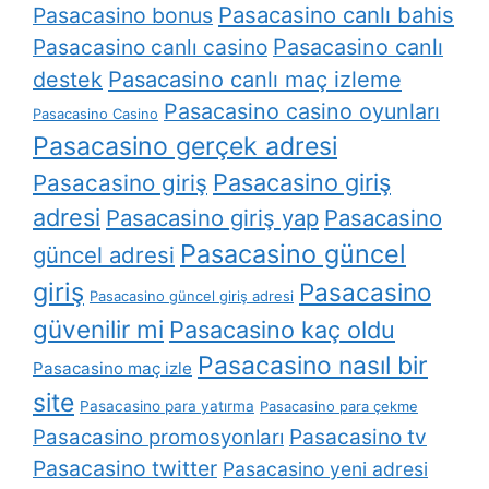
Pasacasino canlı bahis
Pasacasino bonus
Pasacasino canlı casino
Pasacasino canlı
destek
Pasacasino canlı maç izleme
Pasacasino casino oyunları
Pasacasino Casino
Pasacasino gerçek adresi
Pasacasino giriş
Pasacasino giriş
adresi
Pasacasino giriş yap
Pasacasino
Pasacasino güncel
güncel adresi
giriş
Pasacasino
Pasacasino güncel giriş adresi
güvenilir mi
Pasacasino kaç oldu
Pasacasino nasıl bir
Pasacasino maç izle
site
Pasacasino para yatırma
Pasacasino para çekme
Pasacasino tv
Pasacasino promosyonları
Pasacasino twitter
Pasacasino yeni adresi