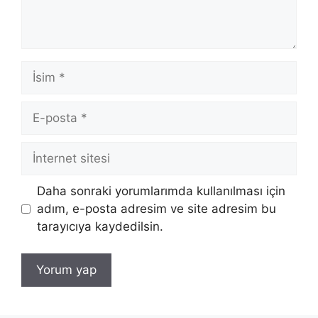
İsim
E-
posta
İnternet
sitesi
Daha sonraki yorumlarımda kullanılması için
adım, e-posta adresim ve site adresim bu
tarayıcıya kaydedilsin.