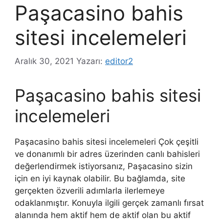
Paşacasino bahis
sitesi incelemeleri
Aralık 30, 2021
Yazarı:
editor2
Paşacasino bahis sitesi
incelemeleri
Paşacasino bahis sitesi incelemeleri Çok çeşitli
ve donanımlı bir adres üzerinden canlı bahisleri
değerlendirmek istiyorsanız, Paşacasino sizin
için en iyi kaynak olabilir. Bu bağlamda, site
gerçekten özverili adımlarla ilerlemeye
odaklanmıştır. Konuyla ilgili gerçek zamanlı fırsat
alanında hem aktif hem de aktif olan bu aktif