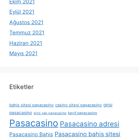
Ekim 2021
Eylül 2021
Ağustos 2021
Temmuz 2021
Haziran 2021
Mayıs 2021
Etiketler
bahis sitesi paşacasino
casino sitesi paşacasino
girisi
paşacasino
kayit paşacasino
giris yap paşacasino
Pasacasino
Pasacasino adresi
Pasacasino bahis sitesi
Pasacasino Bahis