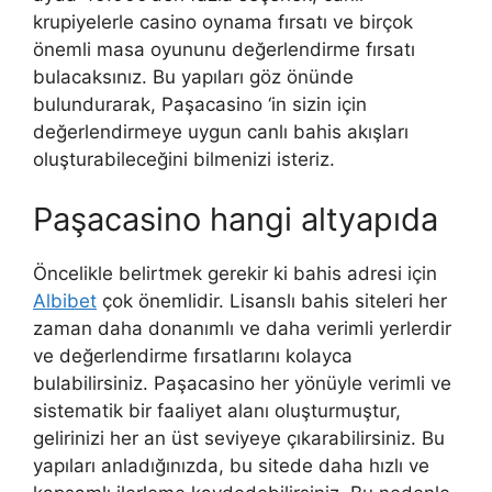
krupiyelerle casino oynama fırsatı ve birçok
önemli masa oyununu değerlendirme fırsatı
bulacaksınız. Bu yapıları göz önünde
bulundurarak, Paşacasino ‘in sizin için
değerlendirmeye uygun canlı bahis akışları
oluşturabileceğini bilmenizi isteriz.
Paşacasino hangi altyapıda
Öncelikle belirtmek gerekir ki bahis adresi için
Albibet
çok önemlidir. Lisanslı bahis siteleri her
zaman daha donanımlı ve daha verimli yerlerdir
ve değerlendirme fırsatlarını kolayca
bulabilirsiniz. Paşacasino her yönüyle verimli ve
sistematik bir faaliyet alanı oluşturmuştur,
gelirinizi her an üst seviyeye çıkarabilirsiniz. Bu
yapıları anladığınızda, bu sitede daha hızlı ve