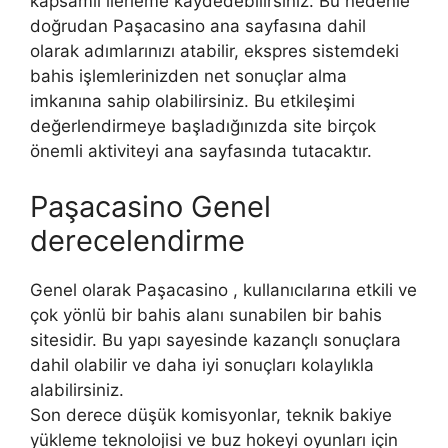
kapsamlı ilerleme kaydedebilirsiniz. Bu nedenle
doğrudan Paşacasino ana sayfasına dahil
olarak adımlarınızı atabilir, ekspres sistemdeki
bahis işlemlerinizden net sonuçlar alma
imkanına sahip olabilirsiniz. Bu etkileşimi
değerlendirmeye başladığınızda site birçok
önemli aktiviteyi ana sayfasında tutacaktır.
Paşacasino Genel
derecelendirme
Genel olarak Paşacasino , kullanıcılarına etkili ve
çok yönlü bir bahis alanı sunabilen bir bahis
sitesidir. Bu yapı sayesinde kazançlı sonuçlara
dahil olabilir ve daha iyi sonuçları kolaylıkla
alabilirsiniz.
Son derece düşük komisyonlar, teknik bakiye
yükleme teknolojisi ve buz hokeyi oyunları için