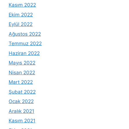
Kasım 2022
Ekim 2022
Eylül 2022
Ağustos 2022
Temmuz 2022
Haziran 2022
Mayıs 2022
Nisan 2022
Mart 2022
Şubat 2022
Ocak 2022
Aralık 2021
Kasım 2021