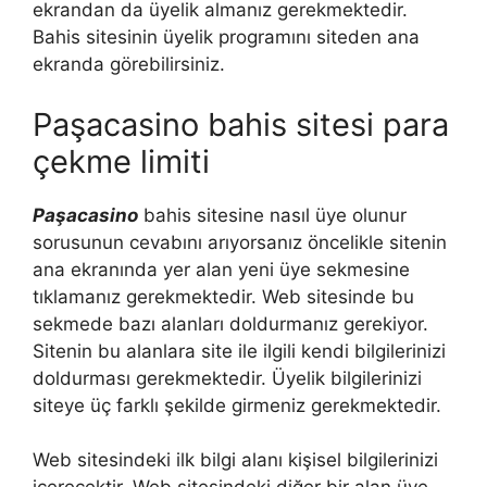
ekrandan da üyelik almanız gerekmektedir.
Bahis sitesinin üyelik programını siteden ana
ekranda görebilirsiniz.
Paşacasino bahis sitesi para
çekme limiti
Paşacasino
bahis sitesine nasıl üye olunur
sorusunun cevabını arıyorsanız öncelikle sitenin
ana ekranında yer alan yeni üye sekmesine
tıklamanız gerekmektedir. Web sitesinde bu
sekmede bazı alanları doldurmanız gerekiyor.
Sitenin bu alanlara site ile ilgili kendi bilgilerinizi
doldurması gerekmektedir. Üyelik bilgilerinizi
siteye üç farklı şekilde girmeniz gerekmektedir.
Web sitesindeki ilk bilgi alanı kişisel bilgilerinizi