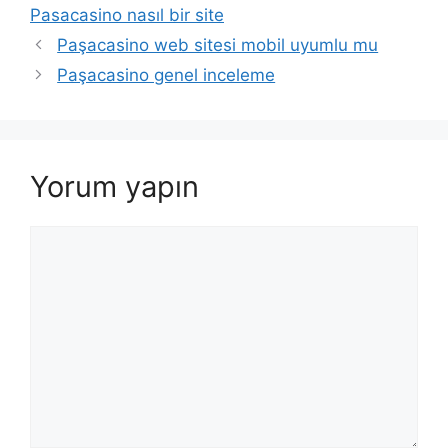
Pasacasino nasıl bir site
Paşacasino web sitesi mobil uyumlu mu
Paşacasino genel inceleme
Yorum yapın
Yorum