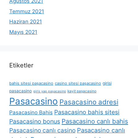
Ağustos 2021
Temmuz 2021
Haziran 2021
Mayıs 2021
Etiketler
bahis sitesi paşacasino
casino sitesi paşacasino
girisi
paşacasino
kayit paşacasino
giris yap paşacasino
Pasacasino
Pasacasino adresi
Pasacasino bahis sitesi
Pasacasino Bahis
Pasacasino canlı bahis
Pasacasino bonus
Pasacasino canlı casino
Pasacasino canlı