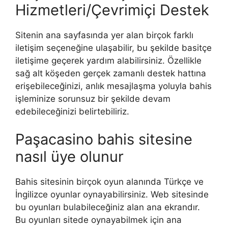
Hizmetleri/Çevrimiçi Destek
Sitenin ana sayfasında yer alan birçok farklı
iletişim seçeneğine ulaşabilir, bu şekilde basitçe
iletişime geçerek yardım alabilirsiniz. Özellikle
sağ alt köşeden gerçek zamanlı destek hattına
erişebileceğinizi, anlık mesajlaşma yoluyla bahis
işleminize sorunsuz bir şekilde devam
edebileceğinizi belirtebiliriz.
Paşacasino bahis sitesine
nasıl üye olunur
Bahis sitesinin birçok oyun alanında Türkçe ve
İngilizce oyunlar oynayabilirsiniz. Web sitesinde
bu oyunları bulabileceğiniz alan ana ekrandır.
Bu oyunları sitede oynayabilmek için ana