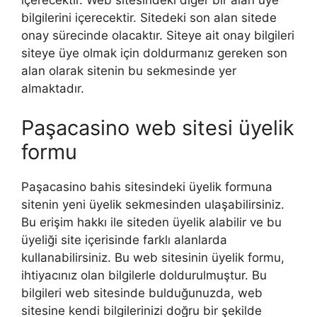
içerecektir. Web sitesindeki diğer bir alan üye
bilgilerini içerecektir. Sitedeki son alan sitede
onay sürecinde olacaktır. Siteye ait onay bilgileri
siteye üye olmak için doldurmanız gereken son
alan olarak sitenin bu sekmesinde yer
almaktadır.
Paşacasino web sitesi üyelik
formu
Paşacasino bahis sitesindeki üyelik formuna
sitenin yeni üyelik sekmesinden ulaşabilirsiniz.
Bu erişim hakkı ile siteden üyelik alabilir ve bu
üyeliği site içerisinde farklı alanlarda
kullanabilirsiniz. Bu web sitesinin üyelik formu,
ihtiyacınız olan bilgilerle doldurulmuştur. Bu
bilgileri web sitesinde bulduğunuzda, web
sitesine kendi bilgilerinizi doğru bir şekilde