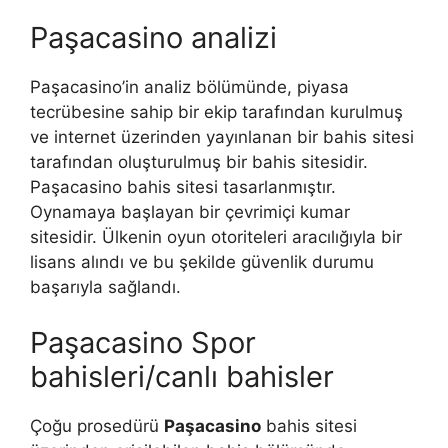
Paşacasino analizi
Paşacasino’in analiz bölümünde, piyasa
tecrübesine sahip bir ekip tarafından kurulmuş
ve internet üzerinden yayınlanan bir bahis sitesi
tarafından oluşturulmuş bir bahis sitesidir.
Paşacasino bahis sitesi tasarlanmıştır.
Oynamaya başlayan bir çevrimiçi kumar
sitesidir. Ülkenin oyun otoriteleri aracılığıyla bir
lisans alındı ​​ve bu şekilde güvenlik durumu
başarıyla sağlandı.
Paşacasino Spor
bahisleri/canlı bahisler
Çoğu prosedürü
Paşacasino
bahis sitesi