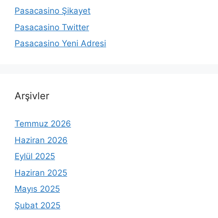
Pasacasino Şikayet
Pasacasino Twitter
Pasacasino Yeni Adresi
Arşivler
Temmuz 2026
Haziran 2026
Eylül 2025
Haziran 2025
Mayıs 2025
Şubat 2025