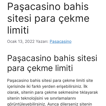
Paşacasino bahis
sitesi para çekme
limiti
Ocak 13, 2022
Yazarı:
Pasacasino
Paşacasino bahis sitesi
para çekme limiti
Paşacasino bahis sitesi para çekme limiti site
içerisinde iki farklı yerden erişebilirsiniz. İlk
olarak, sitenin para çekme sekmesine tıklayarak
sitenin teknolojisini ve sınırlamalarını
görüntüleyebilirsiniz. Ayrıca dilerseniz sitenin