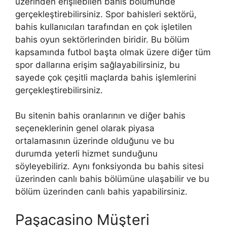
üzerinden erişilebilen bahis bölümünde
gerçekleştirebilirsiniz. Spor bahisleri sektörü,
bahis kullanıcıları tarafından en çok işletilen
bahis oyun sektörlerinden biridir. Bu bölüm
kapsamında futbol başta olmak üzere diğer tüm
spor dallarına erişim sağlayabilirsiniz, bu
sayede çok çeşitli maçlarda bahis işlemlerini
gerçekleştirebilirsiniz.
Bu sitenin bahis oranlarının ve diğer bahis
seçeneklerinin genel olarak piyasa
ortalamasının üzerinde olduğunu ve bu
durumda yeterli hizmet sunduğunu
söyleyebiliriz. Aynı fonksiyonda bu bahis sitesi
üzerinden canlı bahis bölümüne ulaşabilir ve bu
bölüm üzerinden canlı bahis yapabilirsiniz.
Paşacasino Müşteri