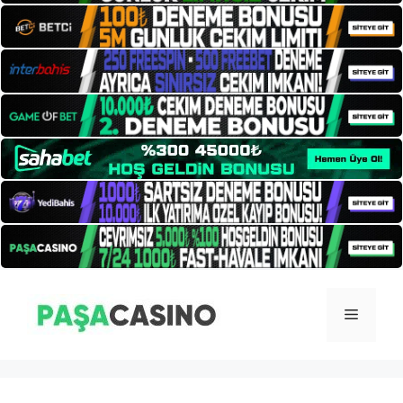
İçeriğe
atla
Menü