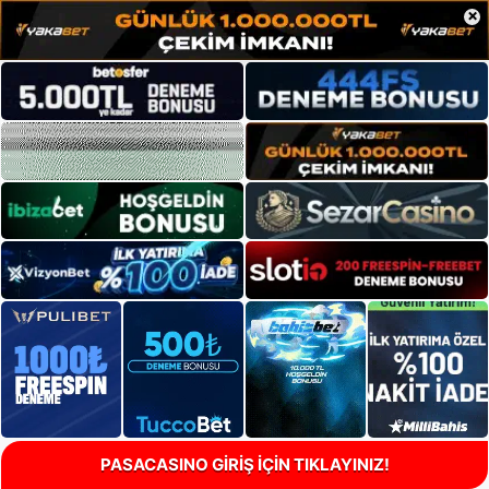
×
PASACASINO GİRİŞ İÇİN TIKLAYINIZ!