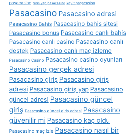
paşacasino
kayit paşacasino
giris yap paşacasino
Pasacasino
Pasacasino adresi
Pasacasino bahis sitesi
Pasacasino Bahis
Pasacasino canlı bahis
Pasacasino bonus
Pasacasino canlı casino
Pasacasino canlı
destek
Pasacasino canlı maç izleme
Pasacasino casino oyunları
Pasacasino Casino
Pasacasino gerçek adresi
Pasacasino giriş
Pasacasino giriş
adresi
Pasacasino giriş yap
Pasacasino
Pasacasino güncel
güncel adresi
giriş
Pasacasino
Pasacasino güncel giriş adresi
güvenilir mi
Pasacasino kaç oldu
Pasacasino nasıl bir
Pasacasino maç izle