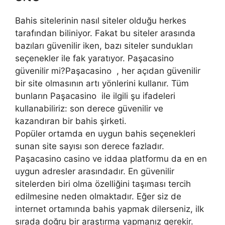
Bahis sitelerinin nasıl siteler olduğu herkes
tarafından biliniyor. Fakat bu siteler arasında
bazıları güvenilir iken, bazı siteler sundukları
seçenekler ile fak yaratıyor. Paşacasino
güvenilir mi?Paşacasino , her açıdan güvenilir
bir site olmasının artı yönlerini kullanır. Tüm
bunların Paşacasino ile ilgili şu ifadeleri
kullanabiliriz: son derece güvenilir ve
kazandıran bir bahis şirketi.
Popüler ortamda en uygun bahis seçenekleri
sunan site sayısı son derece fazladır.
Paşacasino casino ve iddaa platformu da en en
uygun adresler arasındadır. En güvenilir
sitelerden biri olma özelliğini taşıması tercih
edilmesine neden olmaktadır. Eğer siz de
internet ortamında bahis yapmak dilerseniz, ilk
sırada doğru bir araştırma yapmanız gerekir.