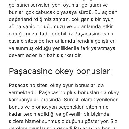
geliştirici servisler, yeni oyunlar geliştirdi ve
bunları çok çabucak piyasaya sürdü. Bu açıdan
değerlendirdiğimiz zaman, çok geniş bir oyun
ağına sahip olduğumuzu ve bu anlamda etkin
olduğumuzu ifade edebiliriz.Paşacasino canlı
casino sitesi de her anlamda kendini geliştiren
ve sunmuş olduğu yenilikler ile fark yaratmaya
devam eden bir bahis şirketidir.
Paşacasino okey bonusları
Paşacasino sitesi okey oyun bonusları da
vermektedir. Paşacasino plus bonusları da okey
kampanyaları arasında. Sürekli olarak yenilenen
bonus ve promosyon seçenekleri sitenin ne
kadar tercih edildiği ve güvenilir bir biçimde
sizlere hizmet sunmuş olduğunu gösteriyor. Siz
de okey oyunlarında geçerli Paşacasino bonus