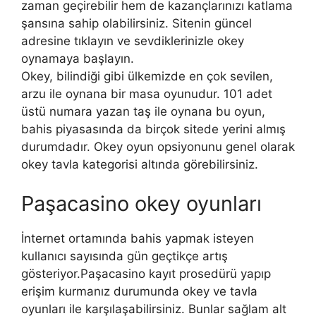
zaman geçirebilir hem de kazançlarınızı katlama
şansına sahip olabilirsiniz. Sitenin güncel
adresine tıklayın ve sevdiklerinizle okey
oynamaya başlayın.
Okey, bilindiği gibi ülkemizde en çok sevilen,
arzu ile oynana bir masa oyunudur. 101 adet
üstü numara yazan taş ile oynana bu oyun,
bahis piyasasında da birçok sitede yerini almış
durumdadır. Okey oyun opsiyonunu genel olarak
okey tavla kategorisi altında görebilirsiniz.
Paşacasino okey oyunları
İnternet ortamında bahis yapmak isteyen
kullanıcı sayısında gün geçtikçe artış
gösteriyor.Paşacasino kayıt prosedürü yapıp
erişim kurmanız durumunda okey ve tavla
oyunları ile karşılaşabilirsiniz. Bunlar sağlam alt