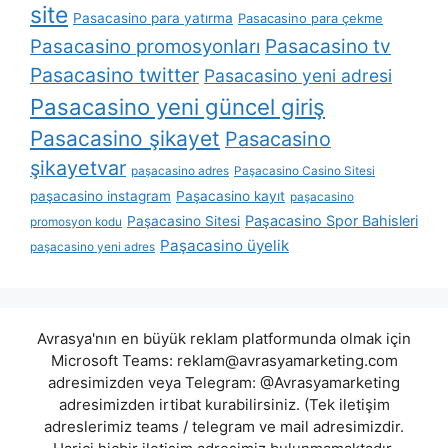
site
Pasacasino para yatırma
Pasacasino para çekme
Pasacasino tv
Pasacasino promosyonları
Pasacasino twitter
Pasacasino yeni adresi
Pasacasino yeni güncel giriş
Pasacasino şikayet
Pasacasino
şikayetvar
paşacasino adres
Paşacasino Casino Sitesi
paşacasino instagram
Paşacasino kayıt
paşacasino
Paşacasino Spor Bahisleri
Paşacasino Sitesi
promosyon kodu
Paşacasino üyelik
paşacasino yeni adres
Avrasya'nın en büyük reklam platformunda olmak için
Microsoft Teams:
reklam@avrasyamarketing.com
adresimizden veya Telegram: @Avrasyamarketing
adresimizden irtibat kurabilirsiniz. (Tek iletişim
adreslerimiz teams / telegram ve mail adresimizdir.