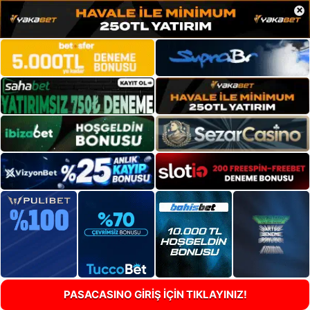
×
PASACASINO GİRİŞ İÇİN TIKLAYINIZ!