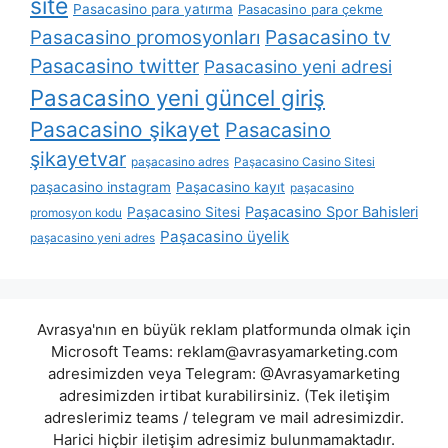
site
Pasacasino para yatırma
Pasacasino para çekme
Pasacasino tv
Pasacasino promosyonları
Pasacasino twitter
Pasacasino yeni adresi
Pasacasino yeni güncel giriş
Pasacasino şikayet
Pasacasino
şikayetvar
paşacasino adres
Paşacasino Casino Sitesi
paşacasino instagram
Paşacasino kayıt
paşacasino
Paşacasino Spor Bahisleri
Paşacasino Sitesi
promosyon kodu
Paşacasino üyelik
paşacasino yeni adres
Avrasya'nın en büyük reklam platformunda olmak için
Microsoft Teams:
reklam@avrasyamarketing.com
adresimizden veya Telegram: @Avrasyamarketing
adresimizden irtibat kurabilirsiniz. (Tek iletişim
adreslerimiz teams / telegram ve mail adresimizdir.
Harici hiçbir iletişim adresimiz bulunmamaktadır.