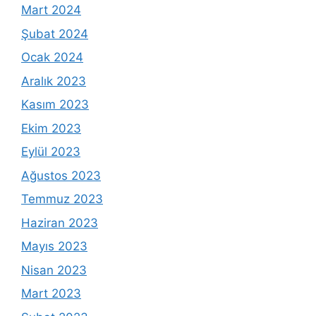
Mart 2024
Şubat 2024
Ocak 2024
Aralık 2023
Kasım 2023
Ekim 2023
Eylül 2023
Ağustos 2023
Temmuz 2023
Haziran 2023
Mayıs 2023
Nisan 2023
Mart 2023