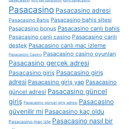
paşacasino
kayit paşacasino
giris yap paşacasino
Pasacasino
Pasacasino adresi
Pasacasino bahis sitesi
Pasacasino Bahis
Pasacasino canlı bahis
Pasacasino bonus
Pasacasino canlı casino
Pasacasino canlı
destek
Pasacasino canlı maç izleme
Pasacasino casino oyunları
Pasacasino Casino
Pasacasino gerçek adresi
Pasacasino giriş
Pasacasino giriş
adresi
Pasacasino giriş yap
Pasacasino
Pasacasino güncel
güncel adresi
giriş
Pasacasino
Pasacasino güncel giriş adresi
güvenilir mi
Pasacasino kaç oldu
Pasacasino nasıl bir
Pasacasino maç izle