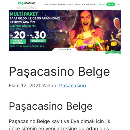
Paşacasino Belge
Ekim 12, 2021
Yazarı:
Pasacasino
Paşacasino Belge
Paşacasino Belge kayıt ve üye olmak için ilk
önce sitenin en yeni adresine buradan giriş