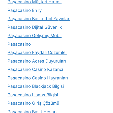
Paşacasino Müşteri Hatası
Paşacasino En İyi
Paşacasino Basketbol Yayınları
Paşacasino Dijital Güvenlik
Paşacasino Gelişmiş Mobil
Paşacasino
Paşacasino Faydalı Çözümler
Paşacasino Adres Duyuruları
Paşacasino Casino Kazancı
Paşacasino Casino Hayranları
Paşacasino Blackjack Bilgisi
Paşacasino Lisans Bilgisi
Paşacasino Giriş Çözümü
Paşacasino Basit Hesap