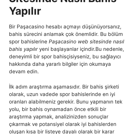
Yapılır
Bir Paşacasino hesabı açmayı düşünüyorsanız,
bahis sürecini anlamak çok önemlidir. Bu bölüm
spor bahislerine
Paşacasino web sitesinde nasıl
bahis yapılır
yeni başlayanlar içindir.Bu nedenle,
deneyimli bir spor bahisçisiyseniz, bu sağlayıcı
hakkında daha yararlı bilgiler için okumaya
devam edin.
İlk adım araştırma aşamasıdır. Bir bahis şirketi
olarak, uzun vadede spor bahislerinde en iyi
oranları alabilmeniz gerekir. Bunu yapmanın tek
yolu, bir bahis oynamadan önce etkili bir
araştırma yapmak, analizinizden sonuçlar
çıkarmak ve potansiyel olarak iyi bahislerden
oluşan kısa bir listeye dayalı olarak bir karar