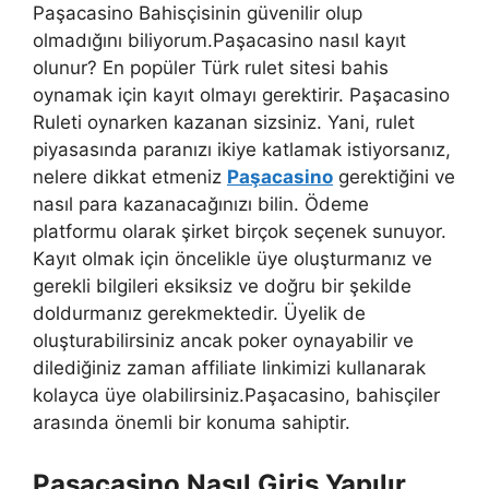
Paşacasino Bahisçisinin güvenilir olup
olmadığını biliyorum.Paşacasino nasıl kayıt
olunur? En popüler Türk rulet sitesi bahis
oynamak için kayıt olmayı gerektirir. Paşacasino
Ruleti oynarken kazanan sizsiniz. Yani, rulet
piyasasında paranızı ikiye katlamak istiyorsanız,
nelere dikkat etmeniz
Paşacasino
gerektiğini ve
nasıl para kazanacağınızı bilin. Ödeme
platformu olarak şirket birçok seçenek sunuyor.
Kayıt olmak için öncelikle üye oluşturmanız ve
gerekli bilgileri eksiksiz ve doğru bir şekilde
doldurmanız gerekmektedir. Üyelik de
oluşturabilirsiniz ancak poker oynayabilir ve
dilediğiniz zaman affiliate linkimizi kullanarak
kolayca üye olabilirsiniz.Paşacasino, bahisçiler
arasında önemli bir konuma sahiptir.
Paşacasino Nasıl Giriş Yapılır