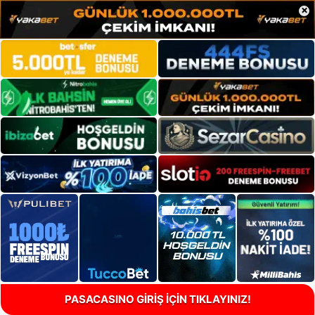
×
PASACASINO GİRİŞ İÇİN TIKLAYINIZ!