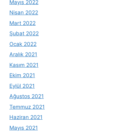
Mayıs 2022
Nisan 2022
Mart 2022
Şubat 2022
Ocak 2022
Aralık 2021
Kasım 2021
Ekim 2021
Eylül 2021
Ağustos 2021
Temmuz 2021
Haziran 2021
Mayıs 2021