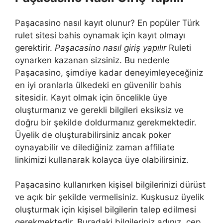
Paşacasino nasıl kayıt olunur? En popüler Türk
rulet sitesi bahis oynamak için kayıt olmayı
gerektirir.
Paşacasino nasıl giriş yapılır
Ruleti
oynarken kazanan sizsiniz. Bu nedenle
Paşacasino, şimdiye kadar deneyimleyeceğiniz
en iyi oranlarla ülkedeki en güvenilir bahis
sitesidir. Kayıt olmak için öncelikle üye
oluşturmanız ve gerekli bilgileri eksiksiz ve
doğru bir şekilde doldurmanız gerekmektedir.
Üyelik de oluşturabilirsiniz ancak poker
oynayabilir ve dilediğiniz zaman affiliate
linkimizi kullanarak kolayca üye olabilirsiniz.
Paşacasino kullanırken kişisel bilgilerinizi dürüst
ve açık bir şekilde vermelisiniz. Kuşkusuz üyelik
oluşturmak için kişisel bilgilerin talep edilmesi
gerekmektedir. Buradaki bilgileriniz adınız, cep