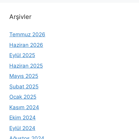
Arşivler
Temmuz 2026
Haziran 2026
Eylül 2025
Haziran 2025
Mayıs 2025
Şubat 2025
Ocak 2025
Kasım 2024
Ekim 2024
Eylül 2024
Ağustos 2024