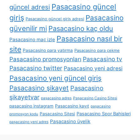
Pasacasino güncel
güncel adresi
giriş
Pasacasino
Pasacasino güncel giriş adresi
güvenilir mi
Pasacasino kaç oldu
Pasacasino nasıl bir
Pasacasino maç izle
site
Pasacasino para yatırma
Pasacasino para çekme
Pasacasino tv
Pasacasino promosyonları
Pasacasino twitter
Pasacasino yeni adresi
Pasacasino yeni güncel giriş
Pasacasino şikayet
Pasacasino
şikayetvar
paşacasino adres
Paşacasino Casino Sitesi
paşacasino instagram
Paşacasino kayıt
paşacasino
Paşacasino Spor Bahisleri
Paşacasino Sitesi
promosyon kodu
Paşacasino üyelik
paşacasino yeni adres