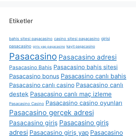
Etiketler
bahis sitesi paşacasino
casino sitesi paşacasino
girisi
paşacasino
kayit paşacasino
giris yap paşacasino
Pasacasino
Pasacasino adresi
Pasacasino bahis sitesi
Pasacasino Bahis
Pasacasino canlı bahis
Pasacasino bonus
Pasacasino canlı casino
Pasacasino canlı
destek
Pasacasino canlı maç izleme
Pasacasino casino oyunları
Pasacasino Casino
Pasacasino gerçek adresi
Pasacasino giriş
Pasacasino giriş
adresi
Pasacasino giriş yap
Pasacasino