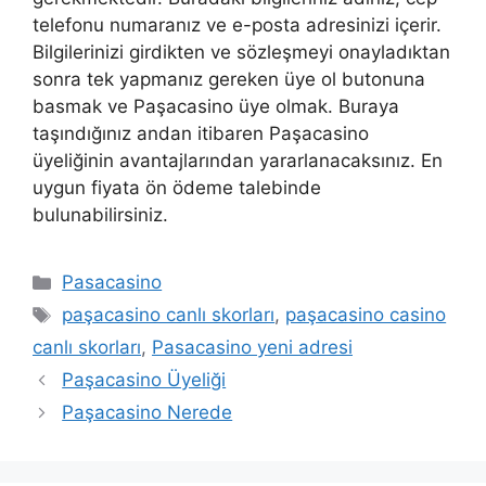
telefonu numaranız ve e-posta adresinizi içerir.
Bilgilerinizi girdikten ve sözleşmeyi onayladıktan
sonra tek yapmanız gereken üye ol butonuna
basmak ve Paşacasino üye olmak. Buraya
taşındığınız andan itibaren Paşacasino
üyeliğinin avantajlarından yararlanacaksınız. En
uygun fiyata ön ödeme talebinde
bulunabilirsiniz.
Kategoriler
Pasacasino
Etiketler
paşacasino canlı skorları
,
paşacasino casino
canlı skorları
,
Pasacasino yeni adresi
Paşacasino Üyeliği
Paşacasino Nerede