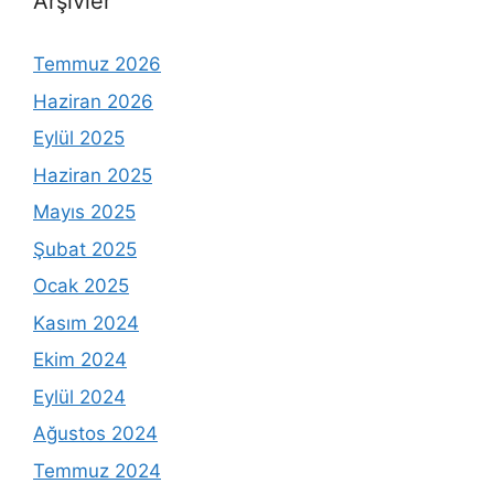
Arşivler
Temmuz 2026
Haziran 2026
Eylül 2025
Haziran 2025
Mayıs 2025
Şubat 2025
Ocak 2025
Kasım 2024
Ekim 2024
Eylül 2024
Ağustos 2024
Temmuz 2024