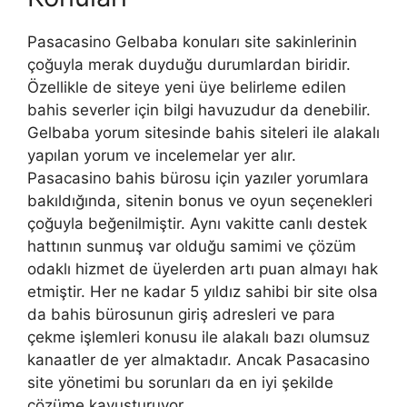
Pasacasino Gelbaba konuları site sakinlerinin
çoğuyla merak duyduğu durumlardan biridir.
Özellikle de siteye yeni üye belirleme edilen
bahis severler için bilgi havuzudur da denebilir.
Gelbaba yorum sitesinde bahis siteleri ile alakalı
yapılan yorum ve incelemelar yer alır.
Pasacasino bahis bürosu için yazıler yorumlara
bakıldığında, sitenin bonus ve oyun seçenekleri
çoğuyla beğenilmiştir. Aynı vakitte canlı destek
hattının sunmuş var olduğu samimi ve çözüm
odaklı hizmet de üyelerden artı puan almayı hak
etmiştir. Her ne kadar 5 yıldız sahibi bir site olsa
da bahis bürosunun giriş adresleri ve para
çekme işlemleri konusu ile alakalı bazı olumsuz
kanaatler de yer almaktadır. Ancak Pasacasino
site yönetimi bu sorunları da en iyi şekilde
çözüme kavuşturuyor.