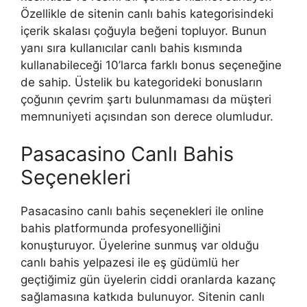
Özellikle de sitenin canlı bahis kategorisindeki
içerik skalası çoğuyla beğeni topluyor. Bunun
yanı sıra kullanıcılar canlı bahis kısmında
kullanabileceği 10’larca farklı bonus seçeneğine
de sahip. Üstelik bu kategorideki bonusların
çoğunın çevrim şartı bulunmaması da müşteri
memnuniyeti açısından son derece olumludur.
Pasacasino Canlı Bahis
Seçenekleri
Pasacasino canlı bahis seçenekleri ile online
bahis platformunda profesyonelliğini
konuşturuyor. Üyelerine sunmuş var olduğu
canlı bahis yelpazesi ile eş güdümlü her
geçtiğimiz gün üyelerin ciddi oranlarda kazanç
sağlamasına katkıda bulunuyor. Sitenin canlı