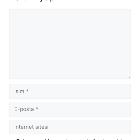
Yorum
İsim
E-
posta
İnternet
sitesi