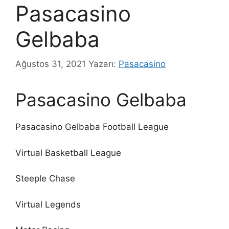
Pasacasino
Gelbaba
Ağustos 31, 2021
Yazarı:
Pasacasino
Pasacasino Gelbaba
Pasacasino Gelbaba Football League
Virtual Basketball League
Steeple Chase
Virtual Legends