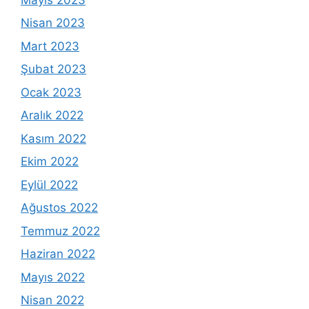
Nisan 2023
Mart 2023
Şubat 2023
Ocak 2023
Aralık 2022
Kasım 2022
Ekim 2022
Eylül 2022
Ağustos 2022
Temmuz 2022
Haziran 2022
Mayıs 2022
Nisan 2022