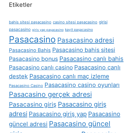
Etiketler
bahis sitesi paşacasino
casino sitesi paşacasino
girisi
paşacasino
kayit paşacasino
giris yap paşacasino
Pasacasino
Pasacasino adresi
Pasacasino bahis sitesi
Pasacasino Bahis
Pasacasino canlı bahis
Pasacasino bonus
Pasacasino canlı casino
Pasacasino canlı
destek
Pasacasino canlı maç izleme
Pasacasino casino oyunları
Pasacasino Casino
Pasacasino gerçek adresi
Pasacasino giriş
Pasacasino giriş
adresi
Pasacasino giriş yap
Pasacasino
Pasacasino güncel
güncel adresi