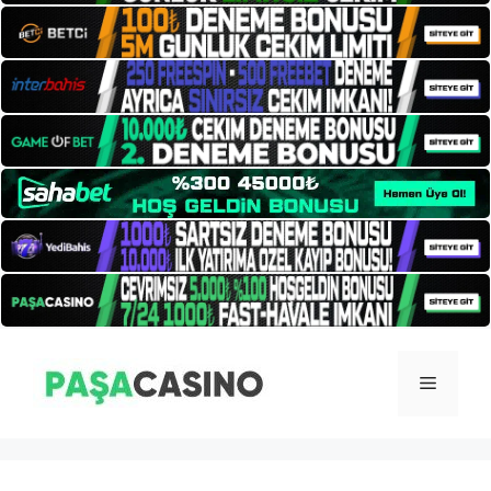
İçeriğe
atla
Menü