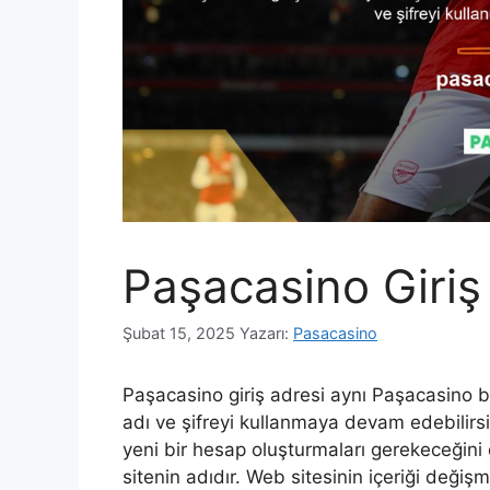
Paşacasino Giriş
Şubat 15, 2025
Yazarı:
Pasacasino
Paşacasino giriş adresi aynı Paşacasino ba
adı ve şifreyi kullanmaya devam edebilirsin
yeni bir hesap oluşturmaları gerekeceğini
sitenin adıdır. Web sitesinin içeriği değiş