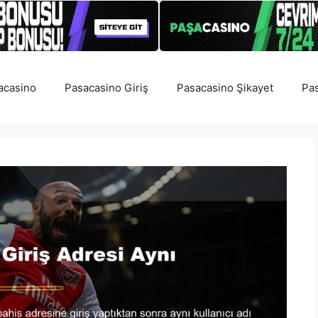
acasino
Pasacasino Giriş
Pasacasino Şikayet
Pas