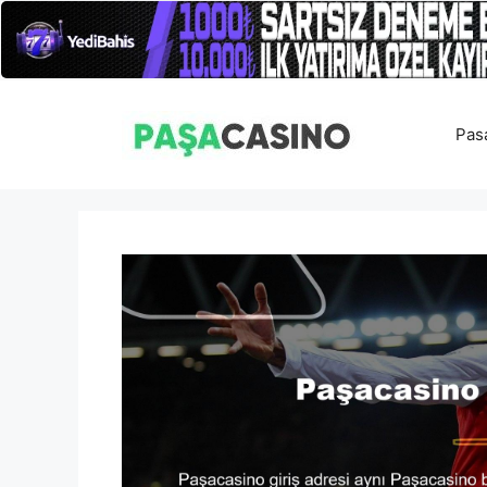
İçeriğe
atla
Pas