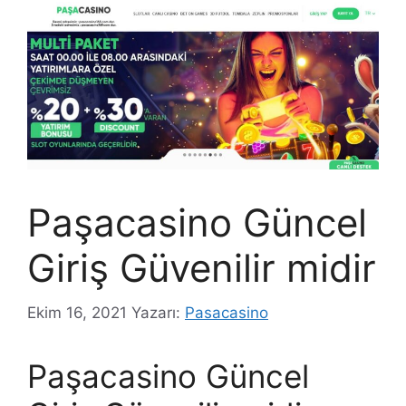
Paşacasino Güncel
Giriş Güvenilir midir
Ekim 16, 2021
Yazarı:
Pasacasino
Paşacasino Güncel