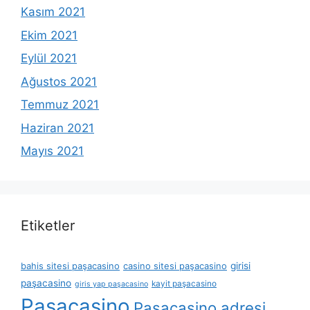
Kasım 2021
Ekim 2021
Eylül 2021
Ağustos 2021
Temmuz 2021
Haziran 2021
Mayıs 2021
Etiketler
bahis sitesi paşacasino
casino sitesi paşacasino
girisi
paşacasino
kayit paşacasino
giris yap paşacasino
Pasacasino
Pasacasino adresi