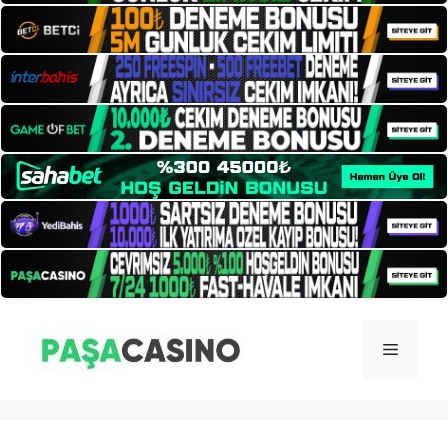
İçeriğe
atla
Menü