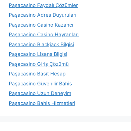
Paşacasino Faydalı Çözümler
Paşacasino Adres Duyuruları
Paşacasino Casino Kazancı
Paşacasino Casino Hayranları
Paşacasino Blackjack Bilgisi
Paşacasino Lisans Bilgisi
Paşacasino Giriş Çözümü
Paşacasino Basit Hesap
Paşacasino Güvenilir Bahis
Paşacasino Uzun Deneyim
Paşacasino Bahis Hizmetleri