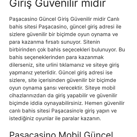
Giriş Güvenilir midir
Paşacasino Güncel Giriş Güvenilir midir Canlı
bahis sitesi Paşacasino, güncel giriş adresi ile
sizlere güvenilir bir biçimde oyun oynama ve
para kazanma fırsatı sunuyor. Sitenin
birbirinden çok bahis seçecekleri bulunuyor. Bu
bahis seçeneklerinden para kazanmak
dilerseniz, site urlini tıklamanız ve siteye giriş
yapmanız yeterlidir. Güncel giriş adresi ise
sizlere, site içerisinden güvenilir bir biçimde
oyun oynama şansı verecektir. Siteye mobil
cihazlarınızdan da giriş yapabilir ve güvenilir
biçimde iddia oynayabilirsiniz. Hemen güvenilir
canlı bahis sitesi Paşacasino’e giriş yapın ve
istediğiniz oyunlar ile paralar kazanın.
Paşacasino Mobil Güncel