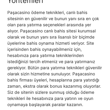
Yöntemleri
Paşacasino ödeme teknikleri, canlı bahis
sitesinin en güvenilir ve bunun yanı sıra en çok
olan para yatırma seçenekleri arasında yer
alıyor. Paşacasino canlı bahis sitesi kurumsal
olarak ve bunun yanı sıra lisanslı bir biçimde
üyelerine bahis oynama hizmeti veriyor. Site
içerisinden bahis oynayabilmeniz için,
hesabınıza para yatırma tekniklerinden
istediğinizi tercih etmeniz ve para yatırmanız
gerekiyor. Bütün para yatırma teknikleri güvenilir
olarak sizin hizmetine sunuluyor. Paşacasino
bahis firması üyeleri, hesaplarına para yatırdığı
zaman, ekstra olarak bonus kazanmış oluyorlar.
Siz de sitenin sizlere sunmuş olduğu ödeme
teknikleri ile hesabınıza para yatırın ve oyun
oynamaya başlayarak paralar kazanın.