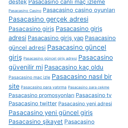
destek
Pasacasino canlı maç izleme
Pasacasino casino oyunları
Pasacasino Casino
Pasacasino gerçek adresi
Pasacasino giriş
Pasacasino giriş
adresi
Pasacasino giriş yap
Pasacasino
Pasacasino güncel
güncel adresi
giriş
Pasacasino
Pasacasino güncel giriş adresi
güvenilir mi
Pasacasino kaç oldu
Pasacasino nasıl bir
Pasacasino maç izle
site
Pasacasino para yatırma
Pasacasino para çekme
Pasacasino tv
Pasacasino promosyonları
Pasacasino twitter
Pasacasino yeni adresi
Pasacasino yeni güncel giriş
Pasacasino şikayet
Pasacasino