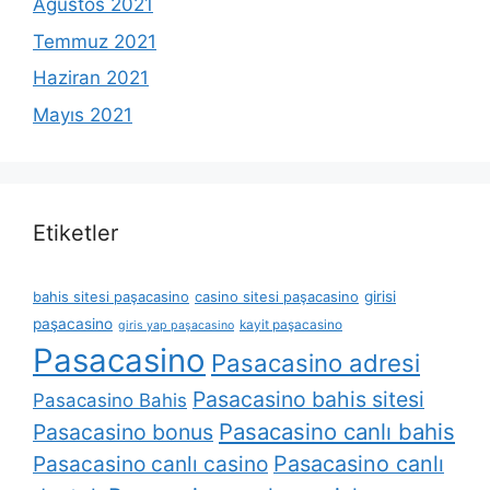
Ağustos 2021
Temmuz 2021
Haziran 2021
Mayıs 2021
Etiketler
bahis sitesi paşacasino
casino sitesi paşacasino
girisi
paşacasino
kayit paşacasino
giris yap paşacasino
Pasacasino
Pasacasino adresi
Pasacasino bahis sitesi
Pasacasino Bahis
Pasacasino canlı bahis
Pasacasino bonus
Pasacasino canlı casino
Pasacasino canlı