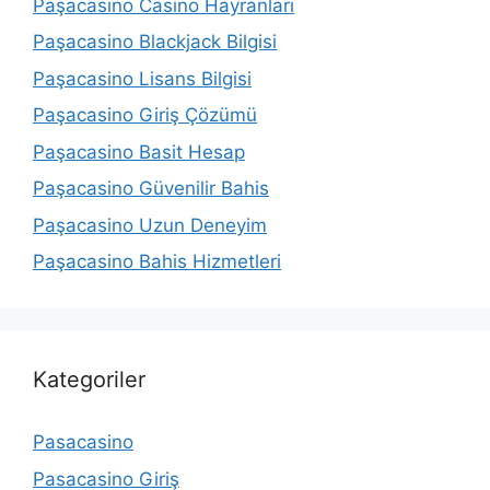
Paşacasino Casino Hayranları
Paşacasino Blackjack Bilgisi
Paşacasino Lisans Bilgisi
Paşacasino Giriş Çözümü
Paşacasino Basit Hesap
Paşacasino Güvenilir Bahis
Paşacasino Uzun Deneyim
Paşacasino Bahis Hizmetleri
Kategoriler
Pasacasino
Pasacasino Giriş