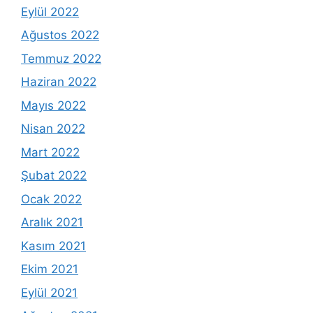
Eylül 2022
Ağustos 2022
Temmuz 2022
Haziran 2022
Mayıs 2022
Nisan 2022
Mart 2022
Şubat 2022
Ocak 2022
Aralık 2021
Kasım 2021
Ekim 2021
Eylül 2021