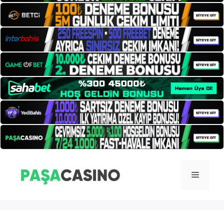
İçeriğe
atla
Menü