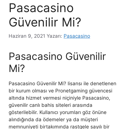
Pasacasino
Güvenilir Mi?
Haziran 9, 2021
Yazarı:
Pasacasino
Pasacasino Güvenilir
Mi?
Pasacasino Güvenilir Mi? lisansı ile denetlenen
bir kurum olması ve Pronetgaming güvencesi
altında hizmet vermesi niçiniyle Pasacasino,
güvenilir canlı bahis siteleri arasında
gösterilebilir. Kullanıcı yorumları göz önüne
alındığında da ödemeler ya da müşteri
memnuniyeti birtakımında rastgele sayılı bir