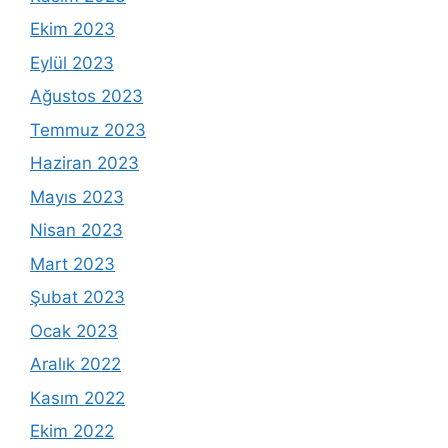
Ekim 2023
Eylül 2023
Ağustos 2023
Temmuz 2023
Haziran 2023
Mayıs 2023
Nisan 2023
Mart 2023
Şubat 2023
Ocak 2023
Aralık 2022
Kasım 2022
Ekim 2022