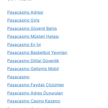
Paşacasino Adresi
Paşacasino Giriş
Paşacasino Güvenli Bahis
Paşacasino Müşteri Hatası
Paşacasino En İyi
Paşacasino Basketbol Yayınları
Paşacasino Dijital Güvenlik
Paşacasino Gelişmiş Mobil
Paşacasino
Paşacasino Faydalı Çözümler
Paşacasino Adres Duyuruları
Paşacasino Casino Kazancı