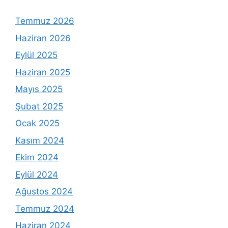
Temmuz 2026
Haziran 2026
Eylül 2025
Haziran 2025
Mayıs 2025
Şubat 2025
Ocak 2025
Kasım 2024
Ekim 2024
Eylül 2024
Ağustos 2024
Temmuz 2024
Haziran 2024