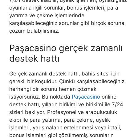
7/24 destek alabilir, üyelik işlemleri, oynadığınız
oyunlarla ilgili sorunlar, bonus işlemleri, para
yatırma ve çekme işlemlerinde
karşılaşabileceğiniz sorunlar gibi birçok soruna
çözüm bulabilirsiniz.
Paşacasino gerçek zamanlı
destek hattı
Gerçek zamanlı destek hattı, bahis sitesi için
gerekli bir koşuldur. Çünkü karşılaşabileceğiniz
herhangi bir sorunu hemen çözmek
istiyorsunuz. Bu noktada
Paşacasino
online
destek hattı, yılların birikimi ve birikimi ile 7/24
sizleri bekliyor. Profesyonel ve arabuluculuk
ekibi ile para yatırma, para çekme, üyelik
işlemleri, yarışmaların ertelenmesi veya iptali,
bonus işlemleri gibi çözülmemiş sorunların