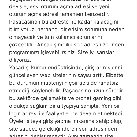
deyişle, eski oturum açma adresi ve yeni
oturum açma adresi tamamen benzerdir.
Paşacasinon bu adreste ne kadar kalacağını
bilmiyoruz, herhangi bir erişim sorununa neden
olmayacak ve tüm kullanıcı sorunlarını
çözecektir. Ancak şimdilik son adres üzerinden
programınızı işleyebilirsiniz. Size iyi şanslar
diliyoruz.
Yasadışı kumar endüstrisinde, giriş adreslerini
güncelleyen web sitelerinin sayısı arttı. Elbette
bu durumun müşteriyi hiçbir şekilde rahatsız
etmediği söylenebilir. Paşacasino uzun süredir
bu sektörde çalışmakta ve pronet gaming gibi
oldukça sağlam bir altyapıya sahiptir. Yeni bir
login adresi ile faaliyetlerine devam etmektedir.
Üyeler siteye giriş yapma imkanına sahip olup,
site sadece gerektiğinde en son adresinden
adresini değiştirecektir. Aynı zamanda site