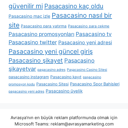
güvenilir mi
Pasacasino kaç oldu
Pasacasino nasıl bir
Pasacasino maç izle
site
Pasacasino para yatırma
Pasacasino para çekme
Pasacasino tv
Pasacasino promosyonları
Pasacasino twitter
Pasacasino yeni adresi
Pasacasino yeni güncel giriş
Pasacasino şikayet
Pasacasino
şikayetvar
paşacasino adres
Paşacasino Casino Sitesi
paşacasino instagram
Paşacasino kayıt
paşacasino
Paşacasino Spor Bahisleri
Paşacasino Sitesi
promosyon kodu
Paşacasino üyelik
paşacasino yeni adres
Avrasya'nın en büyük reklam platformunda olmak için
Microsoft Teams:
reklam@avrasyamarketing.com