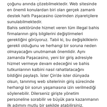
çoğunu anında çözebilmektedir. Web sitesinde
en önemli konulardan biri olan gerçek zamanlı
destek hattı Paşacasino üzerinden ziyaretçilere
sunulabilmektedir.
Bahis sektöründe hizmet veren tüm illegal bahis
firmalarının giriş bilgilerini değiştirmeleri
gerektiğini görüyoruz. Tabii ki, bu değişikliklerin
gerekli olduğunu ve herhangi bir soruna neden
olmayacağını unutmamak önemlidir. Aynı
zamanda Paşacasino, yeni bir giriş adresiyle
hizmet vermeye devam edeceğini ve bahis
tutkunlarının kalbini nasıl rahatlatacağını
bildiğini paylaştı. İster Çin’de ister dünyada
olsun, tanınmış web sitelerinin giriş sürecinde
herhangi bir sorun yaşamasına izin verilmediği
söylenebilir. Dilerseniz girişte yönetim
personeline sorabilir ve büyük para kazanmanın
ilk adımını mutlu bir şekilde atabilirsiniz.